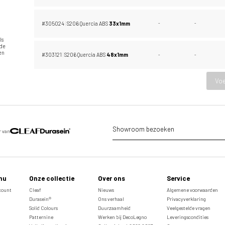
e
l
#305024
|
S206 Quercia ABS
33x1mm
-
-
ls
ide
 en
#303121
|
S206 Quercia ABS
48x1mm
-
-
Voe
Showroom bezoeken
r van
nu
Onze collectie
Over ons
Service
ccount
Cleaf
Nieuws
Algemene voorwaarden
Durasein®
Ons verhaal
Privacyverklaring
Solid Colours
Duurzaamheid
Veelgestelde vragen
Patternine
Werken bij DecoLegno
Leveringscondities