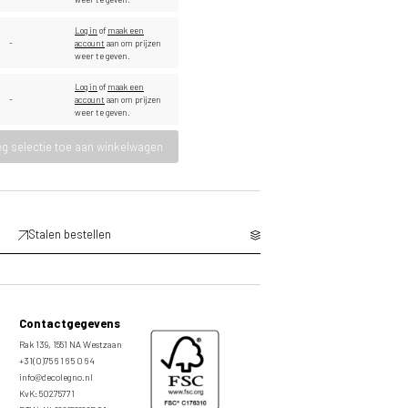
Log in
of
maak een
-
account
aan om prijzen
weer te geven.
Log in
of
maak een
-
account
aan om prijzen
weer te geven.
g selectie toe aan winkelwagen
Stalen bestellen
Contactgegevens
Rak 139, 1551 NA Westzaan
+31(0)75 6 1 6 5 0 6 4
info@decolegno.nl
KvK: 50275771