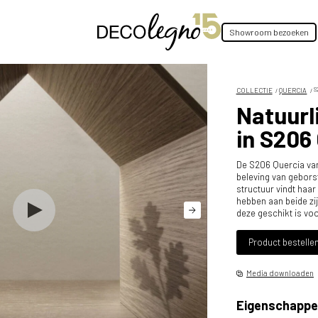
Showroom bezoeken
COLLECTIE
QUERCIA
S
Natuurl
in S206
De S206 Quercia van 
beleving van gebors
structuur vindt haar
hebben aan beide zi
deze geschikt is vo
Product bestelle
Media downloaden
Eigenschappe