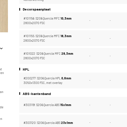
Decorspaanplaat
#101156
|
S206 Quercia MFC
10,
3mm
-
-
2800x2070 FSC
#101155
|
S206 Quercia MFC
18,
3mm
-
-
2800x2070 FSC
#101022
|
S206 Quercia MFC
28,
3mm
-
-
2800x2070 FSC
HPL
at
 een
#200277
|
S206 Quercia HPL
0,
8mm
-
-
3050x1300 FSC, met overlay
n
van
ABS-kantenband
#303119
|
S206 Quercia ABS
15x1mm
-
-
nde
en
#303120
|
S206 Quercia ABS
23x1mm
-
-