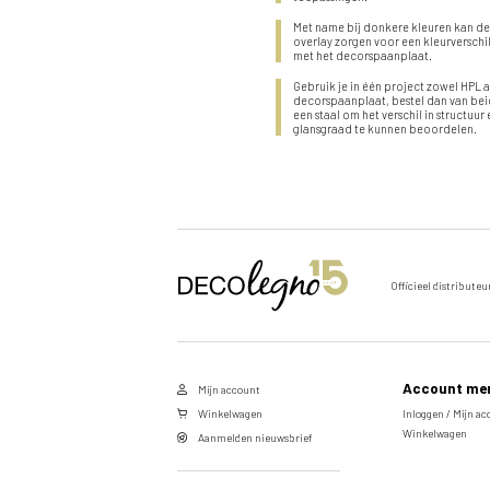
Met name bij donkere kleuren kan d
overlay zorgen voor een kleurverschi
met het decorspaanplaat.
Gebruik je in één project zowel HPL a
decorspaanplaat, bestel dan van be
een staal om het verschil in structuur
glansgraad te kunnen beoordelen.
Stuur een aanvraag door voor
Officieel distributeu
dit product
Vul de velden hieronder in om een aanvraag te doen
naar het door u gekozen product.
Account me
Mijn account
Voornaam
Winkelwagen
Inloggen / Mijn a
Winkelwagen
Aanmelden nieuwsbrief
Achternaam