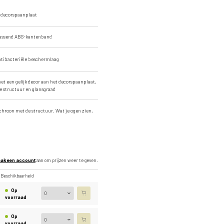
 decorspaanplaat
Detailafbeelding
passend ABS-kantenband
ntibacteriële beschermlaag
t een gelijk decor aan het decorspaanplaat,
e structuur en glansgraad
chroon met de structuur. Wat je ogen zien,
ak een account
aan om prijzen weer te geven.
Beschikbaarheid
Op
voorraad
Op
voorraad