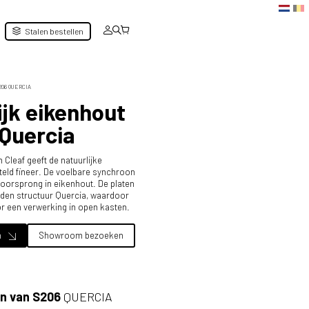
Stalen bestellen
206 QUERCIA
ijk eikenhout
 Quercia
Cleaf geeft de natuurlijke
teld fineer. De voelbare synchroon
 oorsprong in eikenhout. De platen
jden structuur Quercia, waardoor
or een verwerking in open kasten.
n
Showroom bezoeken
n van S206
QUERCIA