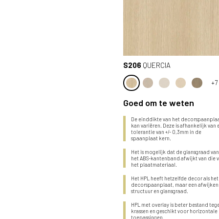
S206
QUERCIA
+7
Goed om te weten
De einddikte van het decorspaanpla
kan variëren. Deze is afhankelijk van
tolerantie van +/- 0,3mm in de
spaanplaat kern.
Het is mogelijk dat de glansgraad va
het ABS-kantenband afwijkt van die 
het plaatmateriaal.
Het HPL heeft hetzelfde decor als het
decorspaanplaat, maar een afwijke
structuur en glansgraad.
HPL met overlay is beter bestand teg
krassen en geschikt voor horizontale
toepassingen.