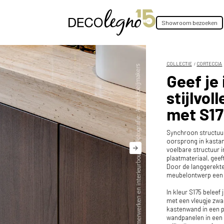
Showroom bezoeken
COLLECTIE
CORTECCIA
Geef je 
stijlvol
met S17
Synchroon structuur 
oorsprong in kastan
voelbare structuur i
plaatmateriaal, geef
Door de langgerekte 
meubelontwerp een ei
In kleur S175 beleef
met een vleugje zwa
kastenwand in een pa
wandpanelen in een