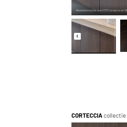
Wastafelmeubel met S175 Corteccia en D
CORTECCIA
collectie