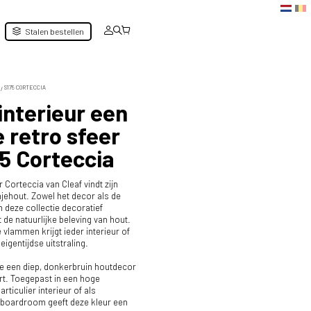
Stalen bestellen
S175 CORTECCIA
interieur een
le retro sfeer
5 Corteccia
Corteccia van Cleaf vindt zijn
jehout. Zowel het decor als de
n deze collectie decoratief
t de natuurlijke beleving van hout.
vlammen krijgt ieder interieur of
gentijdse uitstraling.
 je een diep, donkerbruin houtdecor
rt. Toegepast in een hoge
rticulier interieur of als
 boardroom geeft deze kleur een