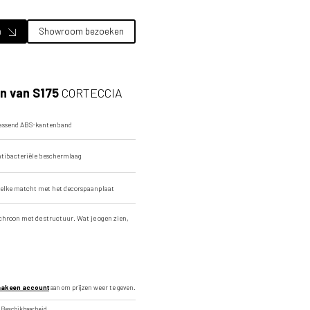
Detailafbeelding
n
Showroom bezoeken
n van S175
CORTECCIA
passend ABS-kantenband
ntibacteriële beschermlaag
elke matcht met het decorspaanplaat
chroon met de structuur. Wat je ogen zien,
ak een account
aan om prijzen weer te geven.
Beschikbaarheid