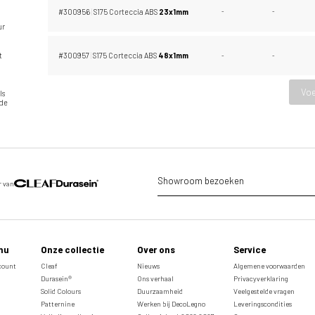
#300956
|
S175 Corteccia ABS
23x1mm
-
-
ur
t
#300957
|
S175 Corteccia ABS
48x1mm
-
-
Voe
ls
ide
Showroom bezoeken
r van
nu
Onze collectie
Over ons
Service
ccount
Cleaf
Nieuws
Algemene voorwaarden
Durasein®
Ons verhaal
Privacyverklaring
Solid Colours
Duurzaamheid
Veelgestelde vragen
Patternine
Werken bij DecoLegno
Leveringscondities