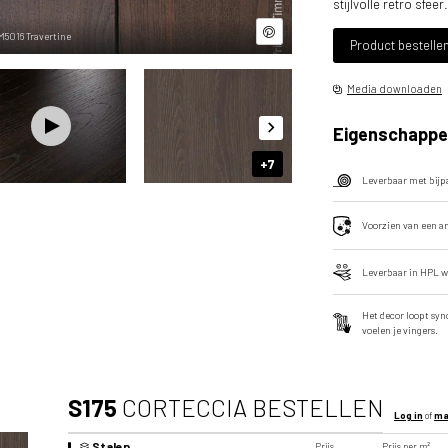
stijlvolle retro sfeer.
M5016 Travertine
Video
Product bestelle
Media downloaden
Eigenschappe
+7
Leverbaar met bij
Voorzien van een a
Leverbaar in HPL w
Het decor loopt syn
voelen je vingers.
S175
CORTECCIA BESTELLEN
Log in
of
ma
Stalen
Prijs
Prijs per m²