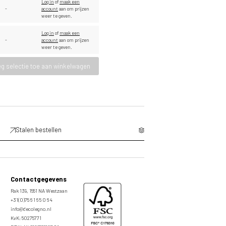
Log in
of
maak een
-
account
aan om prijzen
weer te geven.
Log in
of
maak een
-
account
aan om prijzen
weer te geven.
g selectie toe aan winkelwagen
Stalen bestellen
Contactgegevens
Rak 139, 1551 NA Westzaan
+31(0)75 6 1 6 5 0 6 4
info@decolegno.nl
KvK: 50275771