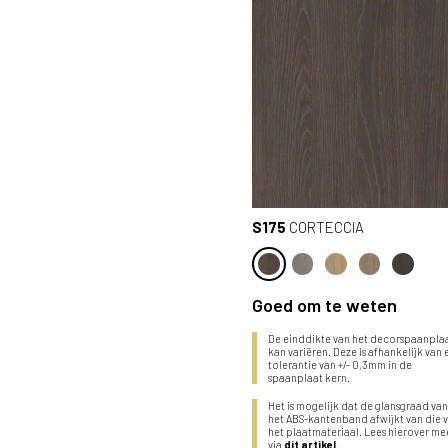
S175
CORTECCIA
Goed om te weten
De einddikte van het decorspaanpla
kan variëren. Deze is afhankelijk van
tolerantie van +/- 0,3mm in de
spaanplaat kern.
Het is mogelijk dat de glansgraad va
het ABS-kantenband afwijkt van die 
het plaatmateriaal. Lees hierover me
via
dit artikel
.