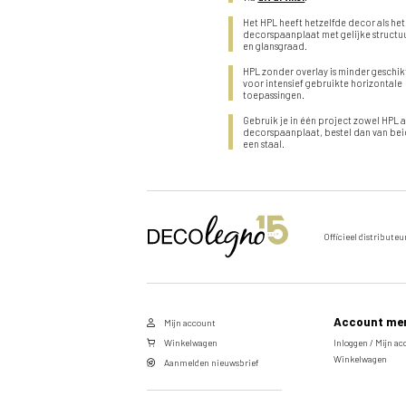
Het HPL heeft hetzelfde decor als het
decorspaanplaat met gelijke structu
en glansgraad.
HPL zonder overlay is minder geschik
voor intensief gebruikte horizontale
toepassingen.
Gebruik je in één project zowel HPL a
decorspaanplaat, bestel dan van be
een staal.
Stuur een aanvraag door voor
Officieel distributeu
dit product
Vul de velden hieronder in om een aanvraag te doen
naar het door u gekozen product.
Account me
Mijn account
Voornaam
Winkelwagen
Inloggen / Mijn a
Winkelwagen
Aanmelden nieuwsbrief
Achternaam