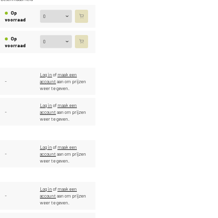
Op
voorraad
Op
voorraad
Log in
of
maak een
-
account
aan om prijzen
weer te geven.
Log in
of
maak een
-
account
aan om prijzen
weer te geven.
Log in
of
maak een
-
account
aan om prijzen
weer te geven.
Log in
of
maak een
-
account
aan om prijzen
weer te geven.