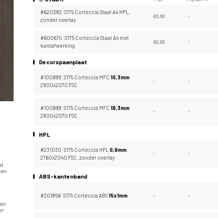
#620392
|
S175 Corteccia Staal A4 HPL,
€
0,00
-
zonder overlay
#600670
|
S175 Corteccia Staal A4 met
€
0,00
-
kantafwerking
Decorspaanplaat
#100898
|
S175 Corteccia MFC
10,
3mm
-
-
2800x2070 FSC
#100899
|
S175 Corteccia MFC
18,
3mm
-
-
2800x2070 FSC
HPL
#231030
|
S175 Corteccia HPL
0,
9mm
-
-
2760x2040 FSC, zonder overlay
at
 een
ABS-kantenband
#301956
|
S175 Corteccia ABS
15x1mm
-
-
n
van
er