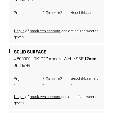
v
i
Beschikbaarheid
Prijs
Prijs per m2
c
-
-
-
e
r
a
Log in
of
maak een account
aan om prijzen weer te
d
geven.
e
n
SOLID SURFACE
w
i
#800009
|
DM1027 Angora White SSF
12mm
j
3660x760
j
e
Beschikbaarheid
Prijs
Prijs per m2
a
-
-
-
a
n
d
Log in
of
maak een account
aan om prijzen weer te
e
geven.
D