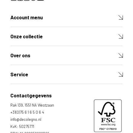
r
o
d
Account menu
u
c
t
Onze collectie
V
u
l
Over ons
d
e
v
e
Service
l
d
e
Contactgegevens
n
h
Rak 139, 1551 NA Westzaan
i
e
+31(0)75 6 1 6 5 0 6 4
r
info@decolegno.nl
o
KvK: 50275771
n
d