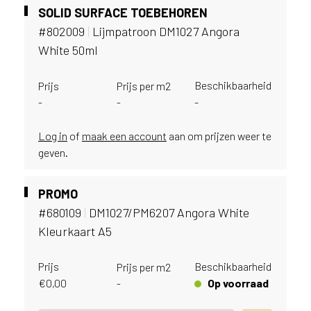
e
SOLID SURFACE TOEBEHOREN
c
#802009
|
Lijmpatroon DM1027 Angora
o
L
White 50ml
e
g
Beschikbaarheid
Prijs
Prijs per m2
n
-
-
-
o
w
Log in
of
maak een account
aan om prijzen weer te
e
geven.
b
s
i
PROMO
t
#680109
|
DM1027/PM6207 Angora White
e
t
Kleurkaart A5
e
g
Prijs
Beschikbaarheid
Prijs per m2
e
€
0,00
Op voorraad
-
b
r