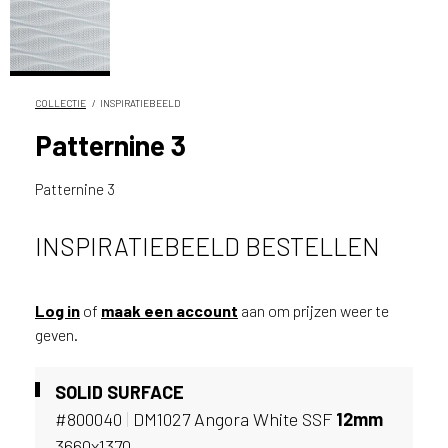
n
?
V
o
o
COLLECTIE
INSPIRATIEBEELD
r
Patternine 3
e
e
Patternine 3
n
o
p
INSPIRATIEBEELD BESTELLEN
t
i
m
Log in
of
maak een account
aan om prijzen weer te
a
geven.
l
e
s
SOLID SURFACE
e
#800040
|
DM1027 Angora White SSF
12mm
r
3660x1370