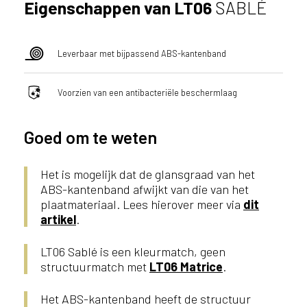
Eigenschappen van LT06
SABLÉ
i
j
g
e
Leverbaar met bijpassend ABS-kantenband
v
e
Voorzien van een antibacteriële beschermlaag
s
t
i
Goed om te weten
g
d
b
Het is mogelijk dat de glansgraad van het
e
ABS-kantenband afwijkt van die van het
n
plaatmateriaal. Lees hierover meer via
dit
t
artikel
.
.
B
LT06 Sablé is een kleurmatch, geen
e
structuurmatch met
LT06 Matrice
.
l
g
Het ABS-kantenband heeft de structuur
i