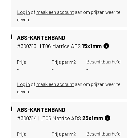
e
c
Log in
of
maak een account
aan om prijzen weer te
o
geven.
L
e
g
ABS-KANTENBAND
n
#300313
|
LT06 Matrice ABS
15x1mm
i
o
w
e
Beschikbaarheid
Prijs
Prijs per m2
b
-
-
-
s
i
Log in
of
maak een account
aan om prijzen weer te
t
geven.
e
t
e
ABS-KANTENBAND
g
#300314
|
LT06 Matrice ABS
23x1mm
i
e
b
Beschikbaarheid
Prijs
Prijs per m2
r