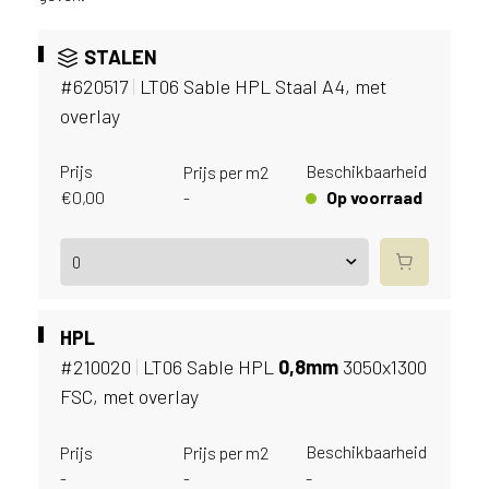
v
i
STALEN
c
e
#620517
|
LT06 Sable HPL Staal A4, met
r
overlay
a
d
Prijs
Beschikbaarheid
Prijs per m2
e
€
0,00
Op voorraad
-
n
w
i
j
j
e
HPL
a
#210020
|
LT06 Sable HPL
0,
8mm
3050x1300
a
n
FSC, met overlay
d
e
Beschikbaarheid
Prijs
Prijs per m2
D
-
-
-