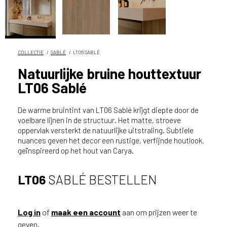
n
?
V
o
o
COLLECTIE
SABLÉ
LT06 SABLÉ
r
Natuurlijke bruine houttextuur
e
LT06 Sablé
e
n
o
De warme bruintint van LT06 Sablé krijgt diepte door de
p
voelbare lijnen in de structuur. Het matte, stroeve
oppervlak versterkt de natuurlijke uitstraling. Subtiele
t
nuances geven het decor een rustige, verfijnde houtlook,
i
geïnspireerd op het hout van Carya.
m
a
l
LT06
SABLÉ BESTELLEN
e
s
e
Log in
of
maak een account
aan om prijzen weer te
r
geven.