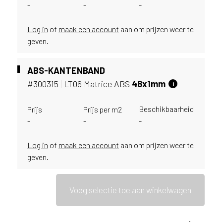
-
-
-
u
i
k
Log in
of
maak een account
aan om prijzen weer te
e
geven.
n
v
ABS-KANTENBAND
a
#300315
|
LT06 Matrice ABS
48x1mm
n
i
h
e
Beschikbaarheid
Prijs
Prijs per m2
t
-
-
-
l
a
Log in
of
maak een account
aan om prijzen weer te
n
geven.
d
w
a
Voeg selectie toe aan winkelwagen
a
r
j