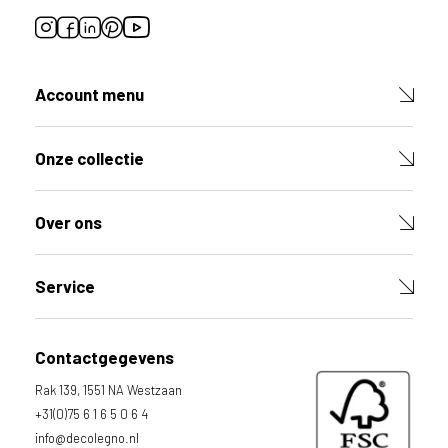
t
p
r
o
d
Account menu
u
c
t
Onze collectie
V
u
l
Over ons
d
e
v
e
Service
l
d
e
Contactgegevens
n
h
Rak 139, 1551 NA Westzaan
i
e
+31(0)75 6 1 6 5 0 6 4
r
info@decolegno.nl
o