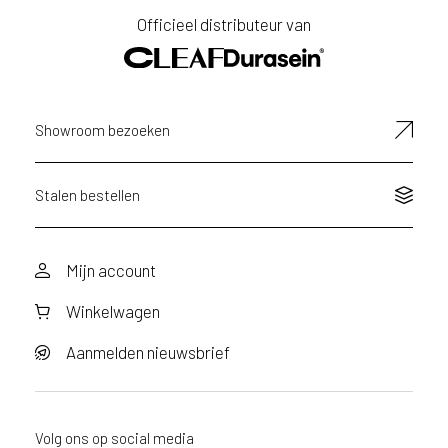
r
Officieel distributeur van
e
e
n
a
a
Showroom bezoeken
n
v
r
a
Stalen bestellen
a
g
d
Mijn account
o
o
Winkelwagen
r
v
o
Aanmelden nieuwsbrief
o
r
d
i
Volg ons op social media