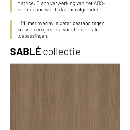
Matrice. Plano verwerking van het ABS-
ë
kantenband wordt daarom afgeraden.
o
f
HPL met overlay is beter bestand tegen
N
krassen en geschikt voor horizontale
e
toepassingen.
d
e
SABLÉ
collectie
r
l
a
n
d
?