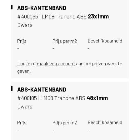
i
ABS-KANTENBAND
j
g
#400095
|
LM08 Tranche ABS
23x1mm
e
Dwars
v
e
Beschikbaarheid
Prijs
Prijs per m2
s
-
-
-
t
i
Log in
of
maak een account
aan om prijzen weer te
g
d
geven.
b
e
ABS-KANTENBAND
n
#400105
|
LM08 Tranche ABS
48x1mm
t
.
Dwars
B
e
Beschikbaarheid
Prijs
Prijs per m2
l
-
-
-
g
i