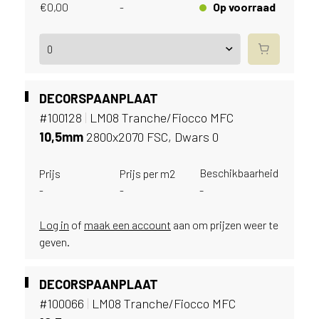
e
€
0,00
Op voorraad
-
c
o
L
e
g
n
DECORSPAANPLAAT
o
#100128
|
LM08 Tranche/Fiocco MFC
w
10,
5mm
2800x2070 FSC, Dwars 0
e
b
s
Beschikbaarheid
Prijs
Prijs per m2
i
-
-
-
t
e
Log in
of
maak een account
aan om prijzen weer te
t
geven.
e
g
e
DECORSPAANPLAAT
b
#100066
|
LM08 Tranche/Fiocco MFC
r