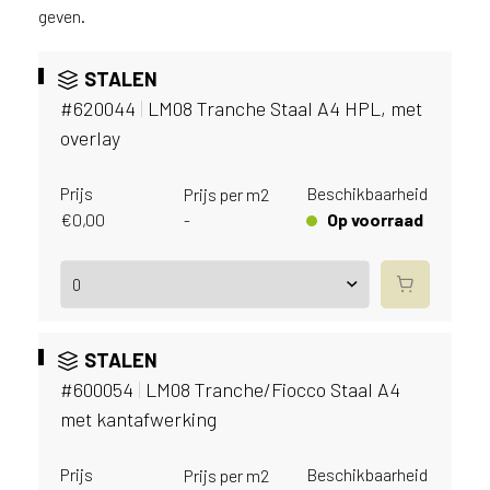
v
geven.
i
c
STALEN
e
r
#620044
|
LM08 Tranche Staal A4 HPL, met
a
overlay
d
e
Prijs
Beschikbaarheid
Prijs per m2
n
€
0,00
Op voorraad
-
w
i
j
j
e
a
STALEN
a
#600054
|
LM08 Tranche/Fiocco Staal A4
n
met kantafwerking
d
e
D
Prijs
Beschikbaarheid
Prijs per m2