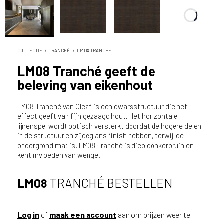
n
?
V
o
o
COLLECTIE
TRANCHÉ
LM08 TRANCHÉ
r
LM08 Tranché geeft de
e
beleving van eikenhout
e
n
o
LM08 Tranché van Cleaf is een dwarsstructuur die het
p
effect geeft van fijn gezaagd hout. Het horizontale
lijnenspel wordt optisch versterkt doordat de hogere delen
t
in de structuur en zijdeglans finish hebben, terwijl de
i
ondergrond mat is. LM08 Tranché is diep donkerbruin en
m
kent invloeden van wengé.
a
l
e
LM08
TRANCHÉ BESTELLEN
s
e
r
Log in
of
maak een account
aan om prijzen weer te