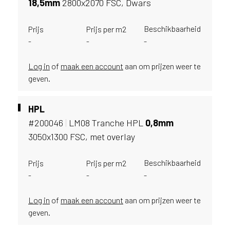
18,
5mm
2800x2070 FSC, Dwars
u
i
Beschikbaarheid
Prijs
Prijs per m2
k
-
e
-
-
n
v
Log in
of
maak een account
aan om prijzen weer te
a
geven.
n
h
HPL
e
t
#200046
|
LM08 Tranche HPL
0,
8mm
l
3050x1300 FSC, met overlay
a
n
Beschikbaarheid
Prijs
Prijs per m2
d
-
-
-
w
a
a
Log in
of
maak een account
aan om prijzen weer te
r
geven.
j