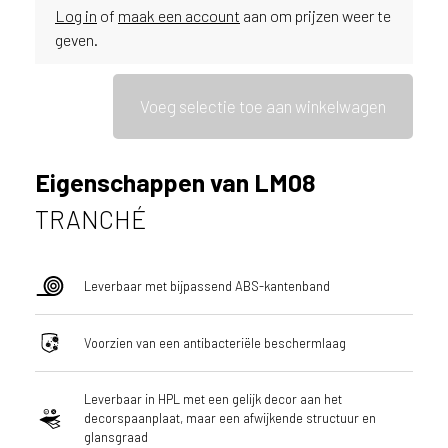
Log in
of
maak een account
aan om prijzen weer te
ë
geven.
o
f
N
Voeg selectie toe aan winkelwagen
e
d
e
r
Eigenschappen van LM08
l
TRANCHÉ
a
n
d
?
Leverbaar met bijpassend ABS-kantenband
Voorzien van een antibacteriële beschermlaag
Leverbaar in HPL met een gelijk decor aan het
decorspaanplaat, maar een afwijkende structuur en
glansgraad