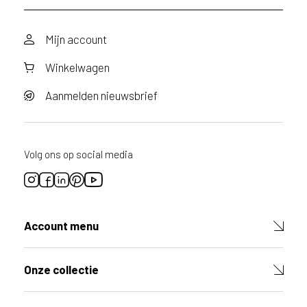
a
g
d
Mijn account
o
o
Winkelwagen
r
v
o
Aanmelden nieuwsbrief
o
r
d
i
Volg ons op social media
t
p
r
o
d
Account menu
u
c
t
Onze collectie
V
u
l