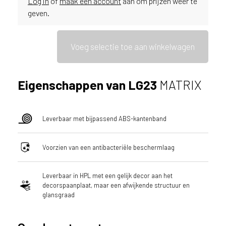
Log in
of
maak een account
aan om prijzen weer te
ë
geven.
o
f
N
Voeg selectie toe aan winkelwagen
e
d
e
Eigenschappen van LG23
MATRIX
r
l
a
Leverbaar met bijpassend ABS-kantenband
n
d
?
Voorzien van een antibacteriële beschermlaag
Leverbaar in HPL met een gelijk decor aan het
decorspaanplaat, maar een afwijkende structuur en
glansgraad