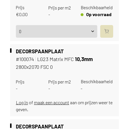
e
c
Prijs
Beschikbaarheid
Prijs per m2
o
€
0,00
Op voorraad
-
L
e
g
n
o
w
DECORSPAANPLAAT
e
#100074
|
LG23 Matrix MFC
10,
3mm
b
2800x2070 FSC 0
s
i
Beschikbaarheid
Prijs
Prijs per m2
t
-
-
-
e
t
e
Log in
of
maak een account
aan om prijzen weer te
g
geven.
e
b
DECORSPAANPLAAT
r