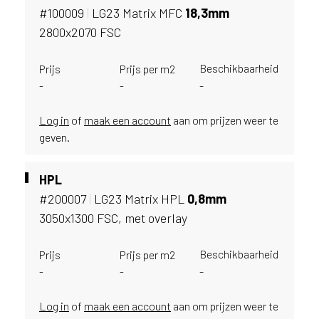
u
#100009
|
LG23 Matrix MFC
18,
3mm
i
2800x2070 FSC
k
e
Beschikbaarheid
Prijs
Prijs per m2
n
-
-
-
v
a
n
Log in
of
maak een account
aan om prijzen weer te
h
geven.
e
t
HPL
l
#200007
|
LG23 Matrix HPL
0,
8mm
a
n
3050x1300 FSC, met overlay
d
w
Beschikbaarheid
Prijs
Prijs per m2
a
-
-
-
a
r
Log in
of
maak een account
aan om prijzen weer te
j