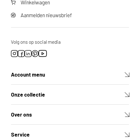
Winkelwagen
r
v
o
Aanmelden nieuwsbrief
o
r
d
i
Volg ons op social media
t
p
r
o
d
Account menu
u
c
t
Onze collectie
V
u
l
Over ons
d
e
v
e
Service
l