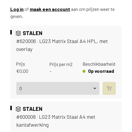
v
i
Log in
of
maak een account
aan om prijzen weer te
c
geven.
e
r
STALEN
a
#620006
|
LG23 Matrix Staal A4 HPL, met
d
e
overlay
n
w
Prijs
Beschikbaarheid
Prijs per m2
i
€
0,00
Op voorraad
-
j
j
e
a
a
n
STALEN
d
#600008
|
LG23 Matrix Staal A4 met
e
kantafwerking
D