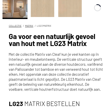
n
?
V
o
o
COLLECTIE
MATRIX
LG23 MATRIX
r
Ga voor een natuurlijk gevoel
e
van hout met LG23 Matrix
e
n
o
Met de collectie Matrix van Cleaf kun je veel kanten op in
p
interieur- en meubelontwerp. De verticale structuur geeft
een natuurlijk gevoel aan de diverse houtdecors, variërend
t
van Palissander tot bamboe en van verweerd hout tot licht
i
eiken. Het oppervlak van deze collectie decoratief
m
plaatmateriaal is licht gepolijst. De LG23 Matrix van Cleaf
a
geeft de beleving van naturelkleurig eikenhout. De
l
voelbare, verticale houtnerfstructuur doet natuurlijk aan.
e
s
LG23
MATRIX BESTELLEN
e
r