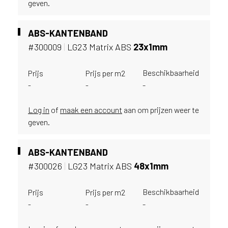
geven.
i
j
g
ABS-KANTENBAND
e
#300009
|
LG23 Matrix ABS
23x1mm
v
e
s
Beschikbaarheid
Prijs
Prijs per m2
t
-
-
-
i
g
Log in
of
maak een account
aan om prijzen weer te
d
geven.
b
e
n
ABS-KANTENBAND
t
#300026
|
LG23 Matrix ABS
48x1mm
.
B
Beschikbaarheid
Prijs
Prijs per m2
e
-
-
-
l
g
i