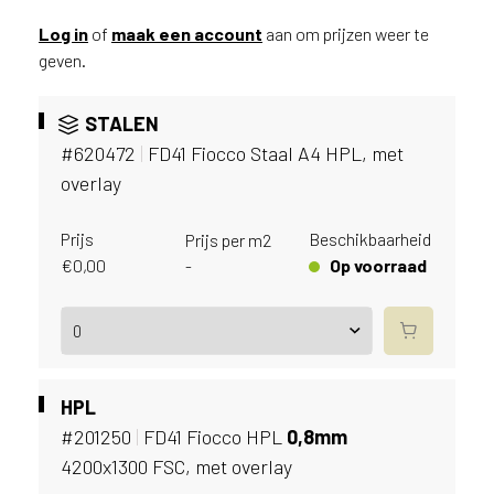
v
i
Log in
of
maak een account
aan om prijzen weer te
c
geven.
e
r
STALEN
a
#620472
|
FD41 Fiocco Staal A4 HPL, met
d
e
overlay
n
w
Prijs
Beschikbaarheid
Prijs per m2
i
€
0,00
Op voorraad
-
j
j
e
a
a
n
HPL
d
#201250
|
FD41 Fiocco HPL
0,
8mm
e
4200x1300 FSC, met overlay
D