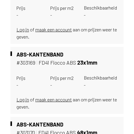
e
c
Beschikbaarheid
Prijs
Prijs per m2
o
-
-
-
L
e
Log in
of
maak een account
aan om prijzen weer te
g
geven.
n
o
w
ABS-KANTENBAND
e
#303169
|
FD41 Fiocco ABS
23x1mm
b
s
Beschikbaarheid
Prijs
Prijs per m2
i
-
-
-
t
e
t
Log in
of
maak een account
aan om prijzen weer te
e
geven.
g
e
ABS-KANTENBAND
b
r
#303170
|
FD41 Fiocco ABS
48x1mm