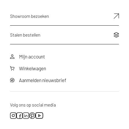
a
a
Showroom bezoeken
n
v
r
a
Stalen bestellen
a
g
d
Mijn account
o
o
Winkelwagen
r
v
o
Aanmelden nieuwsbrief
o
r
d
i
Volg ons op social media
t
p
r
o