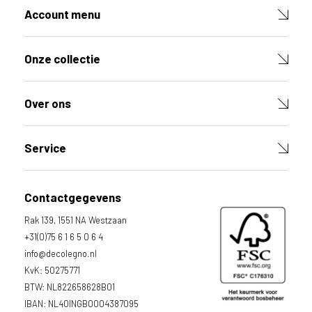
d
Account menu
u
c
t
Onze collectie
V
u
l
Over ons
d
e
v
e
Service
l
d
e
Contactgegevens
n
h
Rak 139, 1551 NA Westzaan
i
e
+31(0)75 6 1 6 5 0 6 4
r
info@decolegno.nl
o
KvK: 50275771
n
d
BTW: NL822658628B01
e
IBAN: NL40INGB0004387095
r