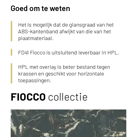
i
Goed om te weten
j
g
e
Het is mogelijk dat de glansgraad van het
v
ABS-kantenband afwijkt van die van het
e
plaatmateriaal.
s
t
FD41 Fiocco is uitsluitend leverbaar in HPL.
i
g
HPL met overlay is beter bestand tegen
d
krassen en geschikt voor horizontale
b
toepassingen.
e
n
FIOCCO
collectie
t
.
B
e
l
g
i