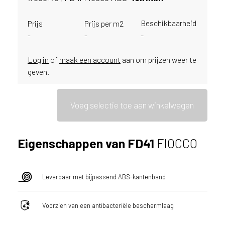
u
i
Beschikbaarheid
Prijs
Prijs per m2
k
-
-
-
e
n
Log in
of
maak een account
aan om prijzen weer te
v
geven.
a
n
h
Voeg selectie toe aan winkelwagen
e
t
l
a
Eigenschappen van FD41
FIOCCO
n
d
w
Leverbaar met bijpassend ABS-kantenband
a
a
Voorzien van een antibacteriële beschermlaag
r
j