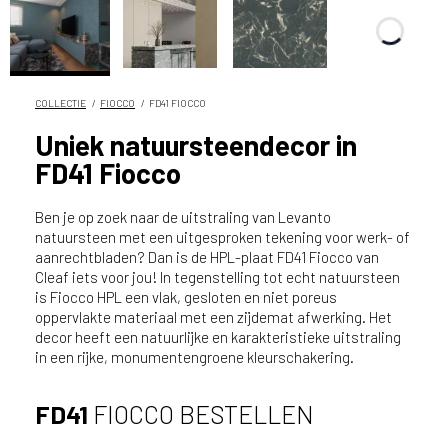
n
?
V
o
o
COLLECTIE
FIOCCO
FD41 FIOCCO
r
Uniek natuursteendecor in
e
FD41 Fiocco
e
n
o
Ben je op zoek naar de uitstraling van Levanto
p
natuursteen met een uitgesproken tekening voor werk- of
aanrechtbladen? Dan is de HPL-plaat FD41 Fiocco van
t
Cleaf iets voor jou! In tegenstelling tot echt natuursteen
i
is Fiocco HPL een vlak, gesloten en niet poreus
m
oppervlakte materiaal met een zijdemat afwerking. Het
a
decor heeft een natuurlijke en karakteristieke uitstraling
l
in een rijke, monumentengroene kleurschakering.
e
s
FD41
FIOCCO BESTELLEN
e
r