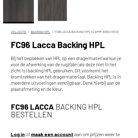
n
?
V
o
o
COLLECTIE
BACKING HPL
FC96 LACCA BACKING HPL (0,8MM 3050×1300)
r
FC96 Lacca Backing HPL
e
e
Bij het beplakken van HPL op een dragermateriaal kun je
n
voor de afwerking van de rugzijde (als deze niet in het
o
zicht is) backing HPL gebruiken. Dit voorkomt het
p
kromtrekken van het dragermateriaal. Backing HPL is in
t
meerdere uitvoeringen verkrijgbaar. Denk hierbij aan de
i
plaatafmeting en de kleur.
m
a
FC96 LACCA
BACKING HPL
l
BESTELLEN
e
s
e
r
Log in
of
maak een account
aan om prijzen weer te