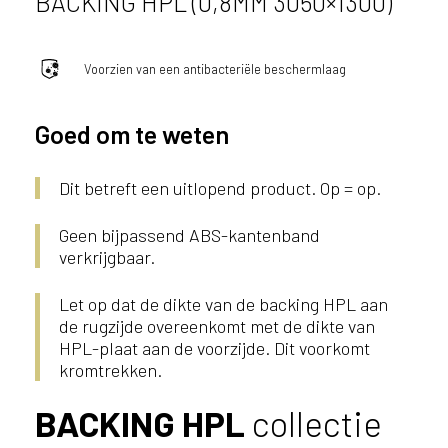
BACKING HPL (0,8MM 3050×1300)
e
c
o
L
Voorzien van een antibacteriële beschermlaag
e
g
Goed om te weten
n
o
w
Dit betreft een uitlopend product. Op = op.
e
b
Geen bijpassend ABS-kantenband
s
verkrijgbaar.
i
t
Let op dat de dikte van de backing HPL aan
e
de rugzijde overeenkomt met de dikte van
t
HPL-plaat aan de voorzijde. Dit voorkomt
e
kromtrekken.
g
e
BACKING HPL
collectie
b
r