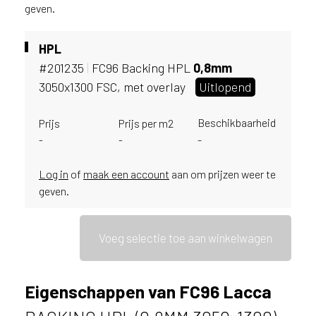
v
geven.
i
c
HPL
e
#201235
|
FC96 Backing HPL
0,
8mm
r
a
3050x1300 FSC, met overlay
Uitlopend
d
e
Beschikbaarheid
Prijs
Prijs per m2
n
-
-
-
w
i
Log in
of
maak een account
aan om prijzen weer te
j
geven.
j
e
a
Voeg selectie toe aan winkelwagen
a
n
d
e
Eigenschappen van FC96 Lacca
D