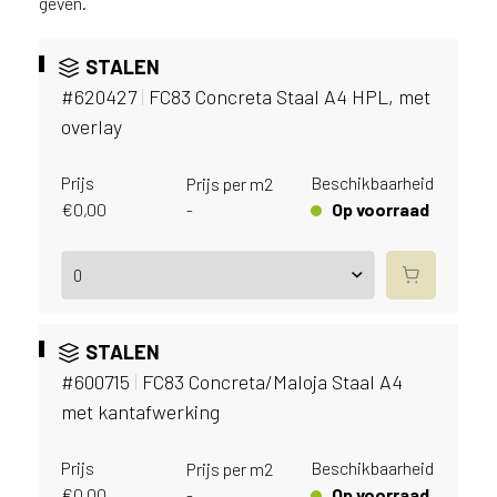
geven.
v
i
c
STALEN
e
#620427
|
FC83 Concreta Staal A4 HPL, met
r
overlay
a
d
e
Prijs
Beschikbaarheid
Prijs per m2
n
€
0,00
Op voorraad
-
w
i
j
j
e
STALEN
a
a
#600715
|
FC83 Concreta/Maloja Staal A4
n
met kantafwerking
d
e
Prijs
Beschikbaarheid
Prijs per m2
D
€
0,00
Op voorraad
-