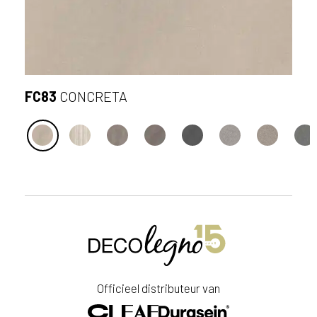
FC83
CONCRETA
S
t
u
u
r
Officieel distributeur van
e
e