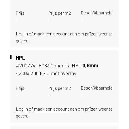
u
i
Beschikbaarheid
Prijs
Prijs per m2
k
-
-
-
e
n
Log in
of
maak een account
aan om prijzen weer te
v
geven.
a
n
h
HPL
e
#200274
|
FC83 Concreta HPL
0,
8mm
t
4200x1300 FSC, met overlay
l
a
n
Beschikbaarheid
Prijs
Prijs per m2
d
-
-
-
w
a
Log in
of
maak een account
aan om prijzen weer te
a
geven.
r
j