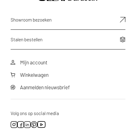
n
a
a
Showroom bezoeken
n
v
r
a
Stalen bestellen
a
g
d
Mijn account
o
o
Winkelwagen
r
v
o
Aanmelden nieuwsbrief
o
r
d
i
Volg ons op social media
t
p
r