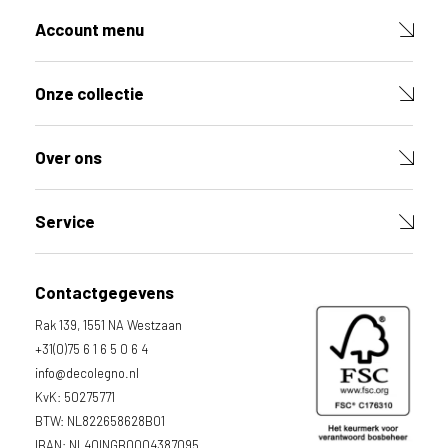
o
d
Account menu
u
c
t
Onze collectie
V
u
l
Over ons
d
e
v
e
Service
l
d
e
Contactgegevens
n
h
Rak 139, 1551 NA Westzaan
i
e
+31(0)75 6 1 6 5 0 6 4
r
info@decolegno.nl
o
KvK: 50275771
n
d
BTW: NL822658628B01
e
IBAN: NL40INGB0004387095