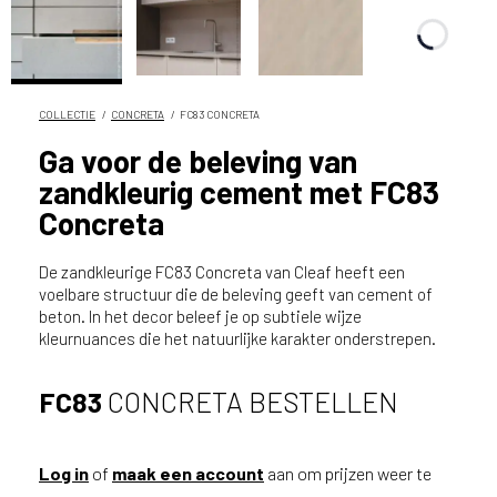
n
?
V
o
o
COLLECTIE
CONCRETA
FC83 CONCRETA
r
Ga voor de beleving van
e
zandkleurig cement met FC83
e
n
Concreta
o
p
De zandkleurige FC83 Concreta van Cleaf heeft een
t
voelbare structuur die de beleving geeft van cement of
i
beton. In het decor beleef je op subtiele wijze
m
kleurnuances die het natuurlijke karakter onderstrepen.
a
l
FC83
CONCRETA BESTELLEN
e
s
e
Log in
of
maak een account
aan om prijzen weer te
r