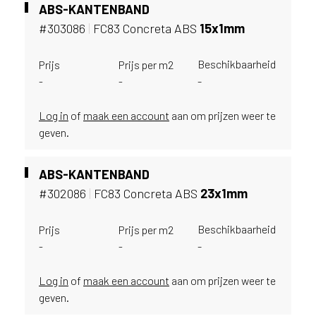
i
ABS-KANTENBAND
j
#303086
|
FC83 Concreta ABS
15x1mm
g
e
Beschikbaarheid
Prijs
Prijs per m2
v
-
-
-
e
s
t
Log in
of
maak een account
aan om prijzen weer te
i
geven.
g
d
ABS-KANTENBAND
b
e
#302086
|
FC83 Concreta ABS
23x1mm
n
t
Beschikbaarheid
Prijs
Prijs per m2
.
-
-
-
B
e
Log in
of
maak een account
aan om prijzen weer te
l
geven.
g
i