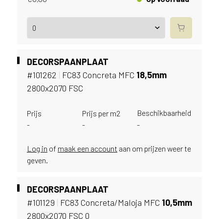
e
c
o
L
e
g
DECORSPAANPLAAT
n
#101262
|
FC83 Concreta MFC
18,
5mm
o
w
2800x2070 FSC
e
b
Beschikbaarheid
Prijs
Prijs per m2
s
-
-
-
i
t
Log in
of
maak een account
aan om prijzen weer te
e
geven.
t
e
g
DECORSPAANPLAAT
e
#101129
|
FC83 Concreta/Maloja MFC
10,
5mm
b
2800x2070 FSC 0
r