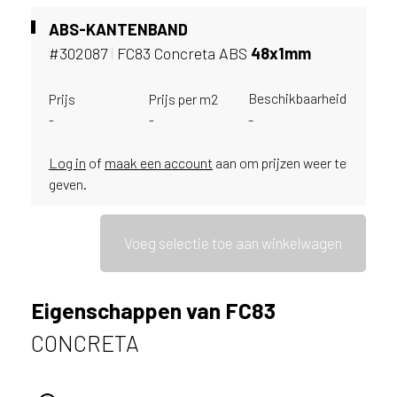
ë
ABS-KANTENBAND
o
#302087
|
FC83 Concreta ABS
48x1mm
f
N
e
Beschikbaarheid
Prijs
Prijs per m2
d
-
-
-
e
r
Log in
of
maak een account
aan om prijzen weer te
l
geven.
a
n
d
Voeg selectie toe aan winkelwagen
?
Eigenschappen van FC83
CONCRETA