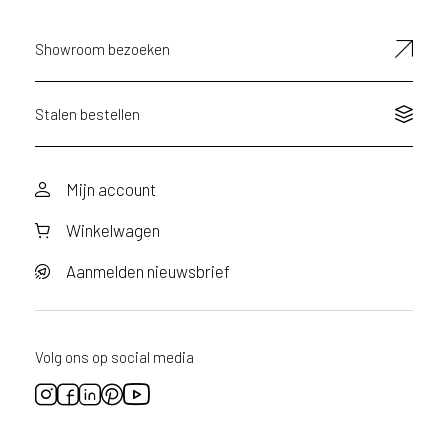
a
a
Showroom bezoeken
n
v
r
a
Stalen bestellen
a
g
d
Mijn account
o
o
Winkelwagen
r
v
o
Aanmelden nieuwsbrief
o
r
d
i
Volg ons op social media
t
p
r
o