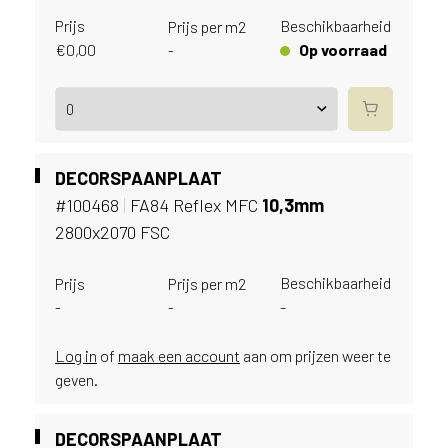
e
c
Prijs
Beschikbaarheid
Prijs per m2
o
€
0,00
Op voorraad
-
L
e
g
n
o
w
DECORSPAANPLAAT
e
#100468
|
FA84 Reflex MFC
10,
3mm
b
2800x2070 FSC
s
i
Beschikbaarheid
Prijs
Prijs per m2
t
-
-
-
e
t
e
Log in
of
maak een account
aan om prijzen weer te
g
geven.
e
b
DECORSPAANPLAAT
r