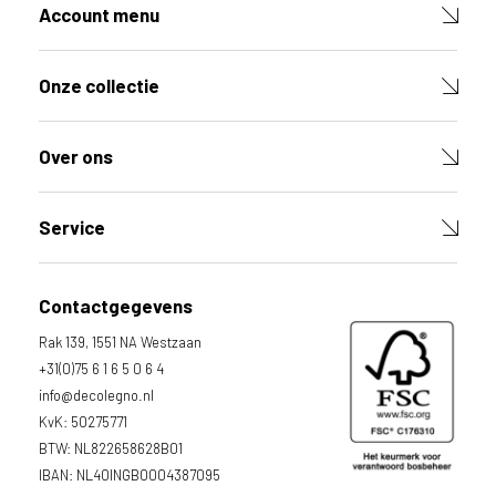
d
Account menu
u
c
t
Onze collectie
V
u
l
Over ons
d
e
v
e
Service
l
d
e
Contactgegevens
n
h
Rak 139, 1551 NA Westzaan
i
e
+31(0)75 6 1 6 5 0 6 4
r
info@decolegno.nl
o
KvK: 50275771
n
d
BTW: NL822658628B01
e
IBAN: NL40INGB0004387095
r