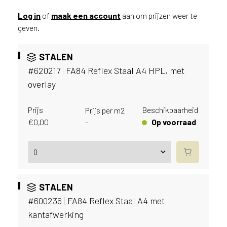
v
i
Log in
of
maak een account
aan om prijzen weer te
c
geven.
e
r
STALEN
a
#620217
|
FA84 Reflex Staal A4 HPL, met
d
e
overlay
n
w
Prijs
Beschikbaarheid
Prijs per m2
i
€
0,00
Op voorraad
-
j
j
e
a
a
n
STALEN
d
#600236
|
FA84 Reflex Staal A4 met
e
kantafwerking
D