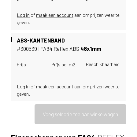
-
-
Log in
of
maak een account
aan om prijzen weer te
geven.
ABS-KANTENBAND
#300539
|
FA84 Reflex ABS
48x1mm
Beschikbaarheid
Prijs
Prijs per m2
-
-
-
Log in
of
maak een account
aan om prijzen weer te
geven.
Voeg selectie toe aan winkelwagen