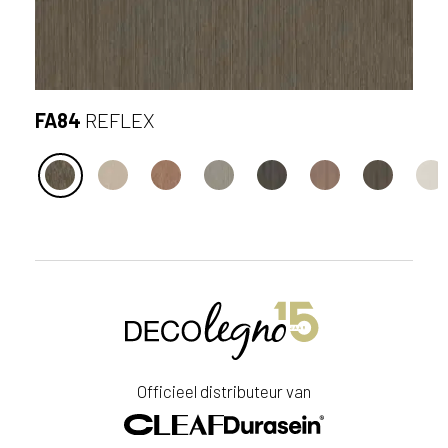
FA84
REFLEX
S
t
u
u
r
Officieel distributeur van
e
e
n