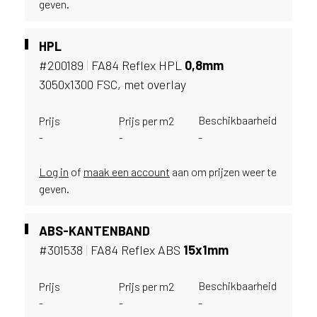
geven.
i
j
g
HPL
e
#200189
|
FA84 Reflex HPL
0,
8mm
v
e
3050x1300 FSC, met overlay
s
t
Beschikbaarheid
Prijs
Prijs per m2
i
-
-
-
g
d
Log in
of
maak een account
aan om prijzen weer te
b
geven.
e
n
t
ABS-KANTENBAND
.
#301538
|
FA84 Reflex ABS
15x1mm
B
e
l
Beschikbaarheid
Prijs
Prijs per m2
g
-
-
-
i