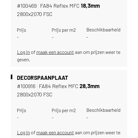
u
#100469
|
FA84 Reflex MFC
18,
3mm
i
2800x2070 FSC
k
e
Beschikbaarheid
Prijs
Prijs per m2
n
-
-
-
v
a
n
Log in
of
maak een account
aan om prijzen weer te
h
geven.
e
t
DECORSPAANPLAAT
l
#100916
|
FA84 Reflex MFC
28,
3mm
a
n
2800x2070 FSC
d
w
Beschikbaarheid
Prijs
Prijs per m2
a
-
-
-
a
r
Log in
of
maak een account
aan om prijzen weer te
j