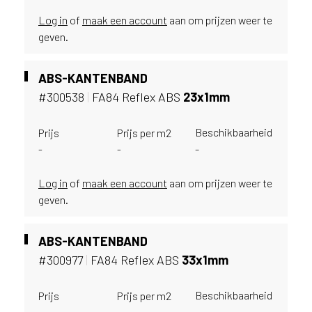
ë
Log in
of
maak een account
aan om prijzen weer te
o
geven.
f
N
e
ABS-KANTENBAND
d
#300538
|
FA84 Reflex ABS
23x1mm
e
r
Beschikbaarheid
Prijs
Prijs per m2
l
-
-
-
a
n
d
Log in
of
maak een account
aan om prijzen weer te
?
geven.
ABS-KANTENBAND
#300977
|
FA84 Reflex ABS
33x1mm
Beschikbaarheid
Prijs
Prijs per m2
-