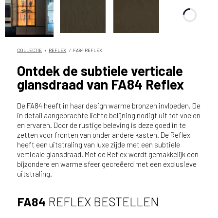
n
?
V
o
o
COLLECTIE
REFLEX
FA84 REFLEX
r
Ontdek de subtiele verticale
e
glansdraad van FA84 Reflex
e
n
o
De FA84 heeft in haar design warme bronzen invloeden. De
p
in detail aangebrachte lichte belijning nodigt uit tot voelen
en ervaren. Door de rustige beleving is deze goed in te
t
zetten voor fronten van onder andere kasten. De Reflex
i
heeft een uitstraling van luxe zijde met een subtiele
m
verticale glansdraad. Met de Reflex wordt gemakkelijk een
a
bijzondere en warme sfeer gecreëerd met een exclusieve
l
uitstraling.
e
s
FA84
REFLEX BESTELLEN
e
r