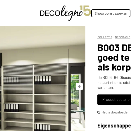
Showroom bezoeken
COLLECTIE
DECOBASIC
B003 DE
goed te
als kor
De B003 DECObasic 
natuurtint en is ui
varianten.
Product bestelle
Media downloaden
Eigenschappe