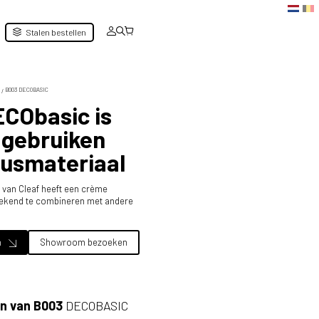
Stalen bestellen
B003 DECOBASIC
CObasic is
 gebruiken
pusmateriaal
van Cleaf heeft een crème
tstekend te combineren met andere
n
Showroom bezoeken
n van B003
DECOBASIC