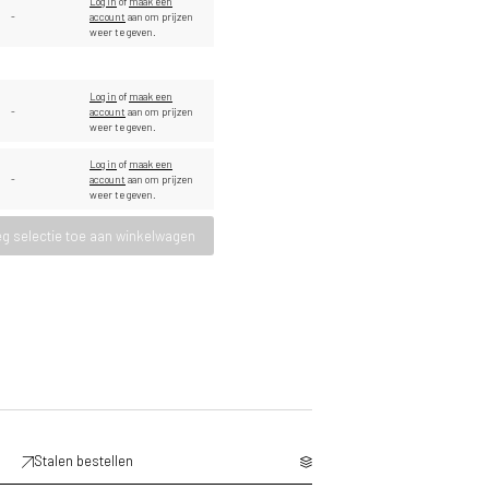
Log in
of
maak een
-
account
aan om prijzen
weer te geven.
Log in
of
maak een
-
account
aan om prijzen
weer te geven.
Log in
of
maak een
-
account
aan om prijzen
weer te geven.
g selectie toe aan winkelwagen
Stalen bestellen