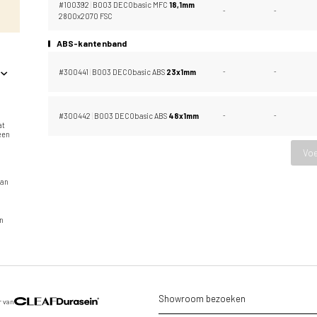
#100392
|
B003 DECObasic MFC
18,
1mm
-
-
2800x2070 FSC
ABS-kantenband
#300441
|
B003 DECObasic ABS
23x1mm
-
-
#300442
|
B003 DECObasic ABS
48x1mm
-
-
at
 een
Voe
n
van
in
Showroom bezoeken
r van