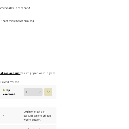
passend ABS-kantenband
ntibacteriële beschermlaag
ak een account
aan om prijzen weer te geven.
Beschikbaarheid
Op
voorraad
Log in
of
maak een
-
account
aan om prijzen
weer te geven.