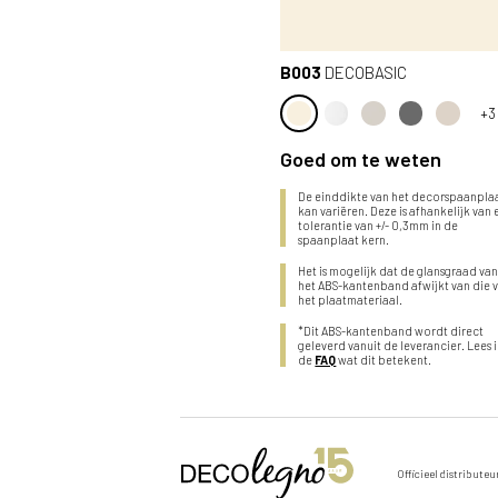
B003
DECOBASIC
+3
Goed om te weten
De einddikte van het decorspaanpla
kan variëren. Deze is afhankelijk van
tolerantie van +/- 0,3mm in de
spaanplaat kern.
Het is mogelijk dat de glansgraad va
het ABS-kantenband afwijkt van die 
het plaatmateriaal.
*Dit ABS-kantenband wordt direct
geleverd vanuit de leverancier. Lees 
de
FAQ
wat dit betekent.
Stuur een aanvraag door voor
Officieel distributeu