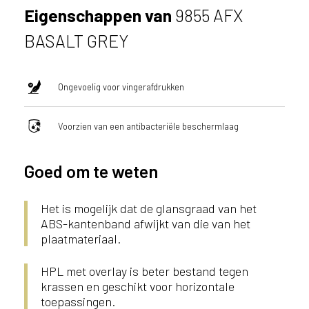
u
Eigenschappen van
9855 AFX
i
BASALT GREY
k
e
n
v
Ongevoelig voor vingerafdrukken
a
n
Voorzien van een antibacteriële beschermlaag
h
e
t
Goed om te weten
l
a
n
Het is mogelijk dat de glansgraad van het
d
ABS-kantenband afwijkt van die van het
w
plaatmateriaal.
a
a
HPL met overlay is beter bestand tegen
r
krassen en geschikt voor horizontale
j
toepassingen.