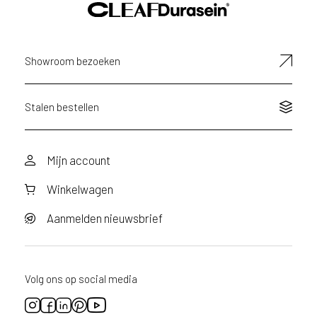
e
n
a
a
Showroom bezoeken
n
v
r
a
Stalen bestellen
a
g
d
Mijn account
o
o
Winkelwagen
r
v
o
Aanmelden nieuwsbrief
o
r
d
i
Volg ons op social media
t
p