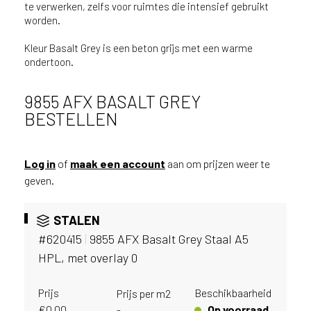
v
te verwerken, zelfs voor ruimtes die intensief gebruikt
worden.
i
c
Kleur Basalt Grey is een beton grijs met een warme
e
ondertoon.
r
a
d
9855 AFX BASALT GREY
e
BESTELLEN
n
w
i
Log in
of
maak een account
aan om prijzen weer te
j
geven.
j
e
STALEN
a
a
#620415
|
9855 AFX Basalt Grey Staal A5
n
HPL, met overlay 0
d
e
Prijs
Beschikbaarheid
Prijs per m2
D
€
0,00
Op voorraad
-