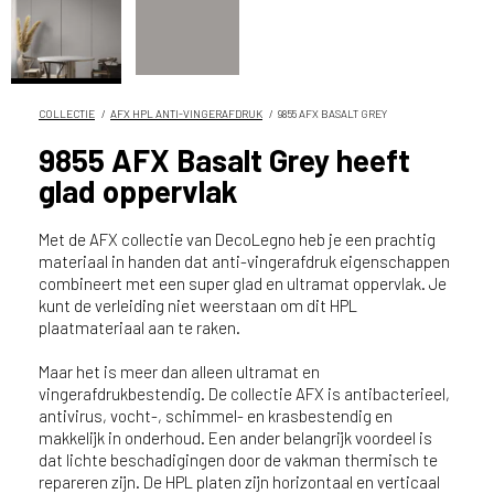
n
?
V
o
o
COLLECTIE
AFX HPL ANTI-VINGERAFDRUK
9855 AFX BASALT GREY
r
9855 AFX Basalt Grey heeft
e
glad oppervlak
e
n
o
Met de AFX collectie van DecoLegno heb je een prachtig
p
materiaal in handen dat anti-vingerafdruk eigenschappen
combineert met een super glad en ultramat oppervlak. Je
t
kunt de verleiding niet weerstaan om dit HPL
i
plaatmateriaal aan te raken.
m
a
Maar het is meer dan alleen ultramat en
l
vingerafdrukbestendig. De collectie AFX is antibacterieel,
e
antivirus, vocht-, schimmel- en krasbestendig en
s
makkelijk in onderhoud. Een ander belangrijk voordeel is
e
dat lichte beschadigingen door de vakman thermisch te
r
repareren zijn. De HPL platen zijn horizontaal en verticaal