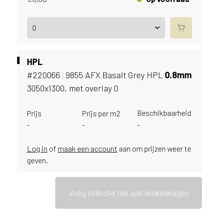
e
c
o
L
e
g
HPL
n
#220066
|
9855 AFX Basalt Grey HPL
0.
8mm
o
w
3050x1300, met overlay 0
e
b
Beschikbaarheid
Prijs
Prijs per m2
s
-
-
-
i
t
Log in
of
maak een account
aan om prijzen weer te
e
geven.
t
e
g
Voeg selectie toe aan winkelwagen
e
b
r