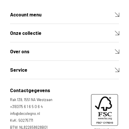
r
o
d
Account menu
u
c
t
Onze collectie
V
u
l
Over ons
d
e
v
e
Service
l
d
e
Contactgegevens
n
h
Rak 139, 1551 NA Westzaan
i
e
+31(0)75 6 1 6 5 0 6 4
r
info@decolegno.nl
o
KvK: 50275771
n
d
BTW: NL822658628B01