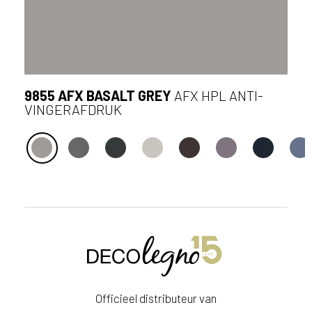
ë
o
f
N
e
d
9855 AFX BASALT GREY
AFX HPL ANTI-
e
VINGERAFDRUK
r
l
a
n
d
?
S
t
u
u
r
Officieel distributeur van
e