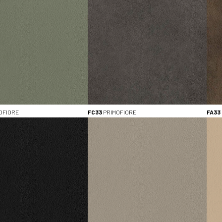
Bekijk alle (4)
AFMETINGEN (LxB)
3050 x 1300 (7)
2800 x 2070 (9)
DIKTE
0.8mm (7)
10mm (9)
18mm (9)
OFIORE
FC33
PRIMOFIORE
FA33
28mm (2)
Bekijk alle (4)
MATERIAALEIGENSCHAPPEN
Antibacterieel (9)
HPL met overlay (2)
HPL zonder overlay (5)
Solid Colours (5)
Bekijk alle (4)