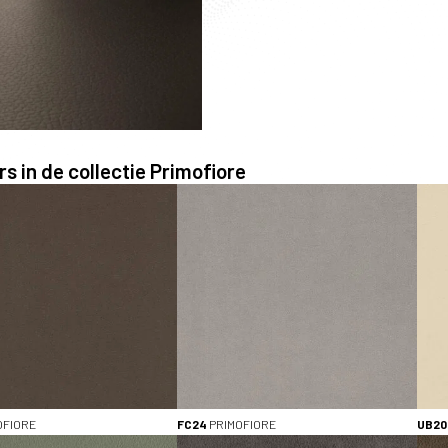
s in de collectie Primofiore
KLEUR
Bruin (3)
Grijs (2)
Naturellen (2)
Zwart (1)
Groen (1)
TYPE
Decorspaanplaat (9)
ABS-kantenband (9)
OFIORE
FC24
PRIMOFIORE
UB20
HPL (7)
Stalen (9)