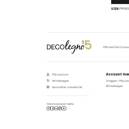
U129
PRIMO
Officieel distributeu
Account me
Mijn account
Winkelwagen
Inloggen / Mijn a
Winkelwagen
Aanmelden nieuwsbrief
Volg ons op social media