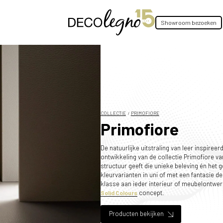
Showroom bezoeken
COLLECTIE
PRIMOFIORE
Primofiore
De natuurlijke uitstraling van leer inspiree
ontwikkeling van de collectie Primofiore v
structuur geeft die unieke beleving én het ge
kleurvarianten in uni of met een fantasie d
klasse aan ieder interieur of meubelontwe
concept.
Solid Colours
Producten bekijken