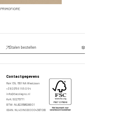
PRIMOFIORE
Stalen bestellen
Contactgegevens
Rak 139, 1551 NA Westzaan
+31(0)75 6 1 6 5 0 6 4
info@decolegno.nl
KvK: 50275771
BTW: NL822658628B01
IBAN: NL40INGB0004387095