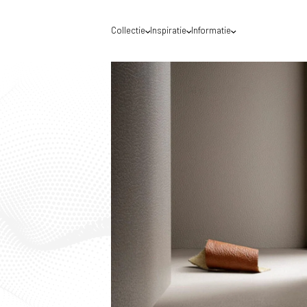
Collectie
Inspiratie
Informatie
Waar mogen we jou helpen?
Voor een optimale service raden wij je aan de
DecoLegno website te gebruiken van het land
waar jij gevestigd bent. België of Nederland?