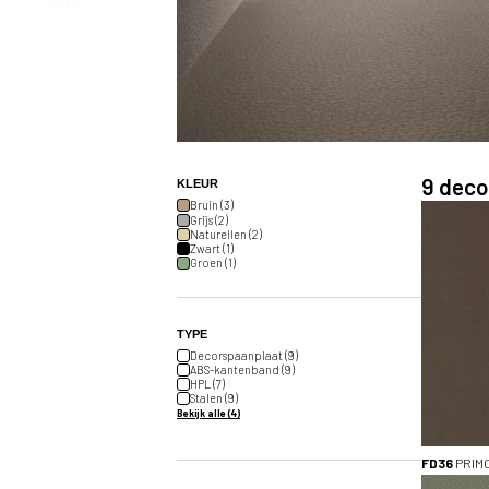
9
decor
KLEUR
Bruin (3)
Grijs (2)
Naturellen (2)
Zwart (1)
Groen (1)
TYPE
Decorspaanplaat (9)
ABS-kantenband (9)
HPL (7)
Stalen (9)
Bekijk alle (4)
FD36
PRIM