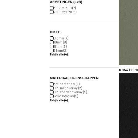
AFMETINGEN (LxB)
3050 x 1300 (7)
2800 x 2070 (9)
DIKTE
0.8mm (7)
10mm (9)
18mm (9)
28mm (2)
Bekijk alle (4)
UB54
PRIM
MATERIAALEIGENSCHAPPEN
Antibacterieel (9)
HPL met overlay (2)
HPL zonder overlay (5)
Solid Colours (5)
Bekijk alle (4)