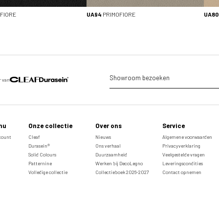
FIORE
UA94
PRIMOFIORE
UA80
Showroom bezoeken
r van
nu
Onze collectie
Over ons
Service
ccount
Cleaf
Nieuws
Algemene voorwaarden
Durasein®
Ons verhaal
Privacyverklaring
Solid Colours
Duurzaamheid
Veelgestelde vragen
Patternine
Werken bij DecoLegno
Leveringscondities
Volledige collectie
Collectieboek 2026-2027
Contact opnemen