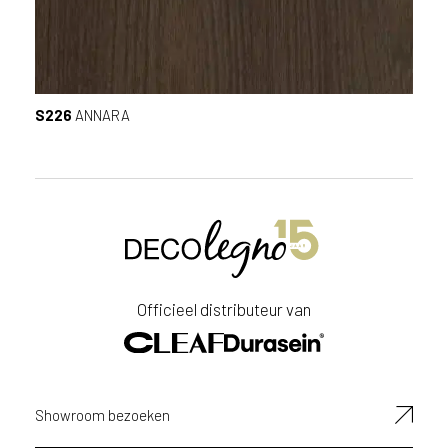
e
l
g
i
ë
S226
ANNARA
o
f
N
e
d
e
r
l
a
Officieel distributeur van
n
d
?
Showroom bezoeken