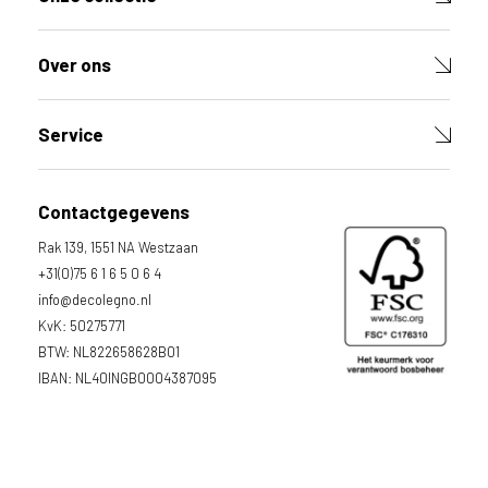
Over ons
Service
Contactgegevens
Rak 139, 1551 NA Westzaan
+31(0)75 6 1 6 5 0 6 4
info@decolegno.nl
KvK: 50275771
BTW: NL822658628B01
IBAN: NL40INGB0004387095