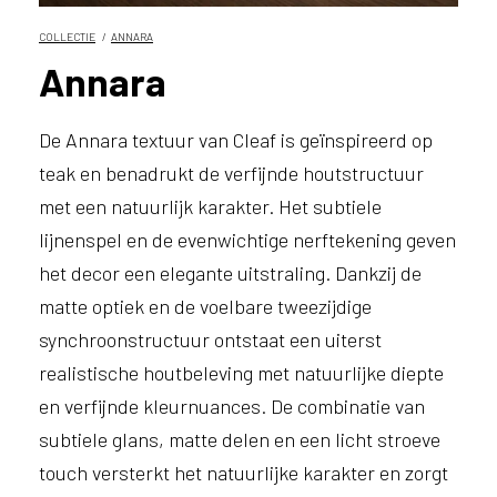
e
l
COLLECTIE
ANNARA
p
Annara
e
n
?
De Annara textuur van Cleaf is geïnspireerd op
V
teak en benadrukt de verfijnde houtstructuur
o
o
met een natuurlijk karakter. Het subtiele
r
lijnenspel en de evenwichtige nerftekening geven
e
het decor een elegante uitstraling. Dankzij de
e
n
matte optiek en de voelbare tweezijdige
o
synchroonstructuur ontstaat een uiterst
p
t
realistische houtbeleving met natuurlijke diepte
i
en verfijnde kleurnuances. De combinatie van
m
subtiele glans, matte delen en een licht stroeve
a
l
touch versterkt het natuurlijke karakter en zorgt
e