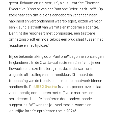
v
geest, lichaam en ziel verrijkt”, aldus Leatrice Eiseman,
i
Executive Director van het Pantone Color Institute™. “Op
c
zoek naar een tint die ons aangeboren verlangen naar
e
nabijheid en verbondenheid weerspiegelt, kozen we voor
r
een kleur die straalt van warmte en moderne elegantie.
a
Een tint die resoneert met compassie, een tastbare
d
omhelzing biedt en moeiteloos een brug slaat tussen het
e
jeugdige en het tijdloze.”
n
w
Bij de bekendmaking door Pantone® begonnen onze ogen
i
te glunderen. In de Ovatta-collectie van Cleaf vind je een
j
fluweelzacht roze tint terug met dezelfde warme en
j
e
elegante uitstraling van de trendkleur. Dit maakt de
a
toepassing van de trendkleur in meubelmaatwerk binnen
a
handbereik. De
UB52 Ovatta
is zacht poederroze en laat
n
zich prachtig combineren met stijlvolle marmer- en
d
houtdecors. Laat je inspireren door onderstaande
e
suggesties. Wij wensen jou veel mooie, warme en
D
kleurrijke interieurprojecten toe in 2024!