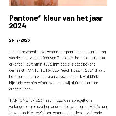
n
?
Pantone® kleur van het jaar
V
o
2024
o
r
e
21-12-2023
e
n
Ieder jaar wachten we weer met spanning op de lancering
o
van de kleur van het jaar van Pantone®, het internationaal
p
erkende kleureninstituut. Inmiddels is deze bekend
t
gemaakt: PANTONE 13-1023 Peach Fuzz. In 2024 draait
i
het allemaal om warmte en verbondenheid. Het klinkt
m
bijna als een nieuwjaarswens, en wij sluiten ons daar
a
graag bij aan.
l
e
“PANTONE 13-1023 Peach Fuzz weerspiegelt ons
s
verlangen om onszelf en anderen te koesteren. Het is een
e
r
fluweelzachte perziktoon waarvan de allesomvattende