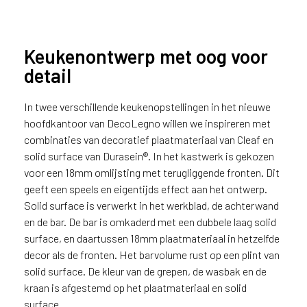
Keukenontwerp met oog voor
detail
In twee verschillende keukenopstellingen in het nieuwe
hoofdkantoor van DecoLegno willen we inspireren met
combinaties van decoratief plaatmateriaal van Cleaf en
In de maatwerk keukens is Cleaf
solid surface van Durasein®. In het kastwerk is gekozen
plaatmateriaal gecombineerd
voor een 18mm omlijsting met terugliggende fronten. Dit
met Durasein® DM5002
geeft een speels en eigentijds effect aan het ontwerp.
Weathered Wood
Solid surface is verwerkt in het werkblad, de achterwand
en de bar. De bar is omkaderd met een dubbele laag solid
surface, en daartussen 18mm plaatmateriaal in hetzelfde
decor als de fronten. Het barvolume rust op een plint van
solid surface. De kleur van de grepen, de wasbak en de
kraan is afgestemd op het plaatmateriaal en solid
surface.