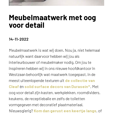
n
?
Meubelmaatwerk met oog
V
o
voor detail
o
r
e
14-11-2022
e
n
Meubelmaatwerk is wat wij doen. Nou ja, niet helemaal
o
natuurlijk want daarvoor hebben wij jou als
p
interieurbouwer of meubelmaker nodig. Om jou te
t
inspireren hebben wij in ons nieuwe hoofdkantoor in
i
Westzaan behoorlijk wat maatwerk toegepast, in de
m
meest uiteenlopende texturen uit
de collectie van
a
Cleaf
én
solid surface decors van Durasein®
. Met
l
oog voor detail zijn kasten, werkplekken, roomdividers,
e
s
keukens, de receptiebalie en zelfs de toiletten
e
vormgegeven met decoratief plaatmateriaal.
r
Nieuwsgierig?
Kom dan gerust een keertje langs
, of