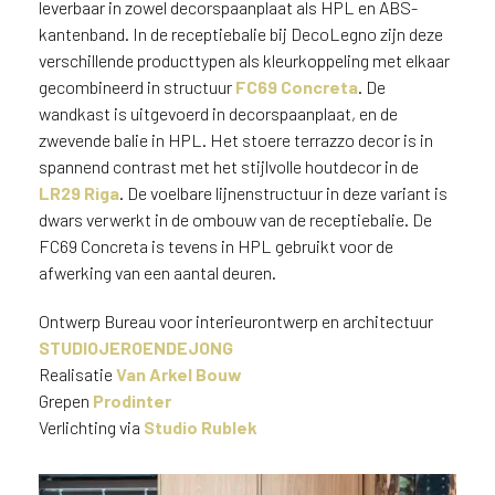
i
leverbaar in zowel decorspaanplaat als HPL en ABS-
j
kantenband. In de receptiebalie bij DecoLegno zijn deze
g
verschillende producttypen als kleurkoppeling met elkaar
e
gecombineerd in structuur
FC69 Concreta
. De
v
wandkast is uitgevoerd in decorspaanplaat, en de
e
zwevende balie in HPL. Het stoere terrazzo decor is in
s
spannend contrast met het stijlvolle houtdecor in de
t
LR29 Riga
. De voelbare lijnenstructuur in deze variant is
i
dwars verwerkt in de ombouw van de receptiebalie. De
g
FC69 Concreta is tevens in HPL gebruikt voor de
d
afwerking van een aantal deuren.
b
e
Ontwerp Bureau voor interieurontwerp en architectuur
n
t
STUDIOJEROENDEJONG
.
Realisatie
Van Arkel Bouw
B
Grepen
Prodinter
e
Verlichting via
Studio Rublek
l
g
i