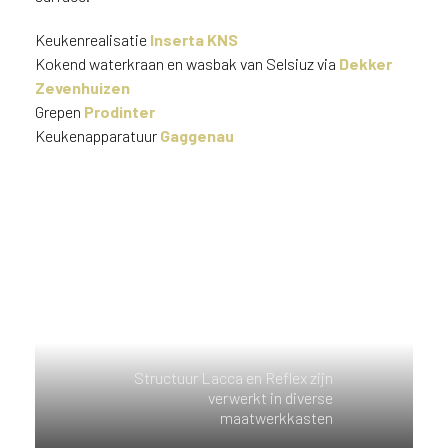
Keukenrealisatie
Inserta KNS
Kokend waterkraan en wasbak van Selsiuz via
Dekker
Zevenhuizen
Grepen
Prodinter
Keukenapparatuur
Gaggenau
Structuur Lacca en Reflex zijn
verwerkt in diverse
maatwerkkasten