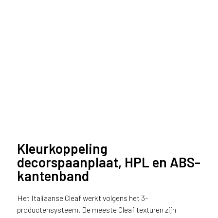
u
i
k
e
n
v
a
n
h
e
t
l
a
Kleurkoppeling
n
d
decorspaanplaat, HPL en ABS-
w
kantenband
a
a
Het Italiaanse Cleaf werkt volgens het 3-
r
productensysteem. De meeste Cleaf texturen zijn
j