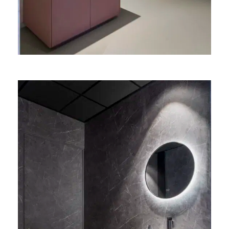
Toiletmeubel in Durasein®
DM1032 Bohemian