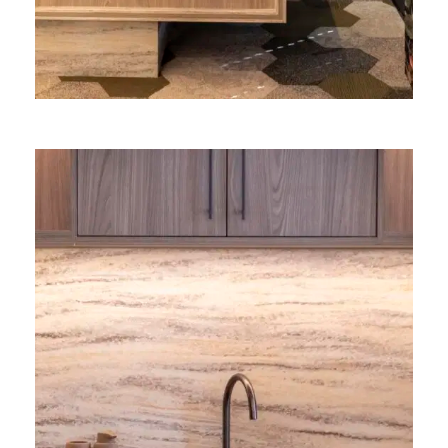
In de maatwerk keukens is Cleaf
plaatmateriaal gecombineerd
met Durasein® DM5053 Sahara
Dune