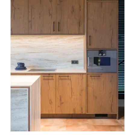
In de maatwerk keukens is Cleaf
plaatmateriaal gecombineerd
met Durasein® DM5053 Sahara
Dune