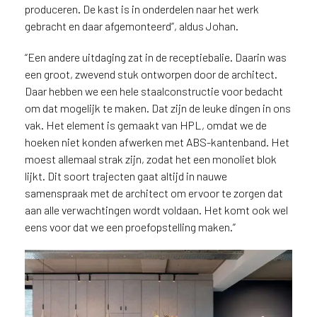
i
produceren. De kast is in onderdelen naar het werk
j
gebracht en daar afgemonteerd”, aldus Johan.
g
e
“Een andere uitdaging zat in de receptiebalie. Daarin was
v
een groot, zwevend stuk ontworpen door de architect.
e
Daar hebben we een hele staalconstructie voor bedacht
s
om dat mogelijk te maken. Dat zijn de leuke dingen in ons
t
vak. Het element is gemaakt van HPL, omdat we de
i
hoeken niet konden afwerken met ABS-kantenband. Het
g
moest allemaal strak zijn, zodat het een monoliet blok
d
lijkt. Dit soort trajecten gaat altijd in nauwe
b
e
samenspraak met de architect om ervoor te zorgen dat
n
aan alle verwachtingen wordt voldaan. Het komt ook wel
t
eens voor dat we een proefopstelling maken.”
.
B
e
l
g
i