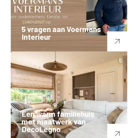
27-07-2026
5 vragen aan Voermans
Interieur
21-07-2026
Een warm familiehuis
met maatwerk van
DecoLegno