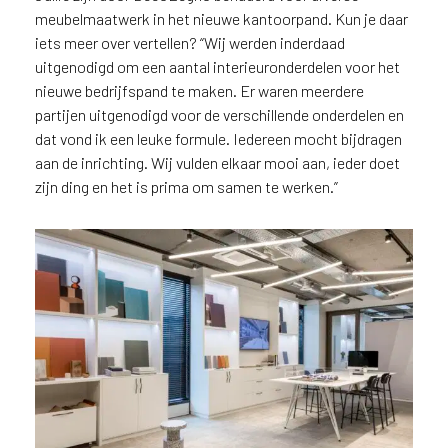
e
meubelmaatwerk in het nieuwe kantoorpand. Kun je daar
c
iets meer over vertellen? “Wij werden inderdaad
o
L
uitgenodigd om een aantal interieuronderdelen voor het
e
nieuwe bedrijfspand te maken. Er waren meerdere
g
partijen uitgenodigd voor de verschillende onderdelen en
n
dat vond ik een leuke formule. Iedereen mocht bijdragen
o
aan de inrichting. Wij vulden elkaar mooi aan, ieder doet
w
zijn ding en het is prima om samen te werken.”
e
b
s
i
t
e
t
e
g
e
b
r