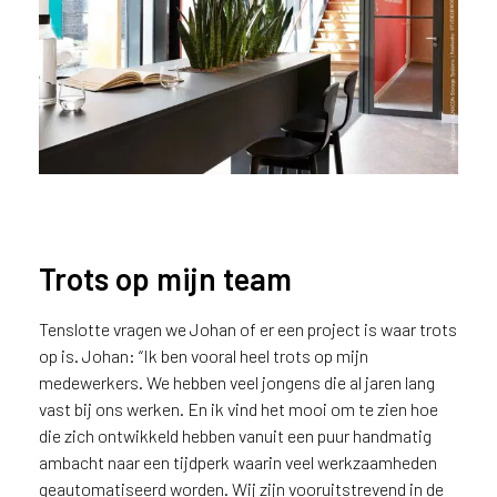
Maatwerk in kantoor in HM07
Piombo. Ontwerp
STUDIOJEROENDEJONG
Trots op mijn team
Tenslotte vragen we Johan of er een project is waar trots
op is. Johan: “Ik ben vooral heel trots op mijn
Tafel met geïntegreerde
medewerkers. We hebben veel jongens die al jaren lang
plantenbak
vast bij ons werken. En ik vind het mooi om te zien hoe
die zich ontwikkeld hebben vanuit een puur handmatig
ambacht naar een tijdperk waarin veel werkzaamheden
geautomatiseerd worden. Wij zijn vooruitstrevend in de