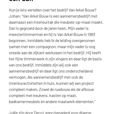
v
i
Kun je iets vertellen over het bedrijf Van Arkel Bouw?
c
Johan: “Van Arkel Bouw is een aannemersbedrijf met
e
daarnaast een interieurtak die meubels-op-maat maakt.
r
Dat is gegroeid door de jaren heen. Mijn vader is
a
meestertimmerman en hij is Van Arkel Bouw in 1983
d
begonnen. Inmiddels heb ik de leiding overgenomen
e
samen met een compagnon, maar mijn vader is nog
n
w
steeds aan de zijkant werkzaam in het bedrijf. Hij heeft
i
het fijne timmerwerk in zijn vingers en daar ligt de basis
j
van ons bedrijf. Inmiddels zijn wij ook een
j
aannemersbedrijf en daar ligt ons onderscheidend
e
vermogen. Als aannemersbedrijf met ook de
a
interieuractiviteiten in huis, kunnen wij een project
a
compleet maken. Zowel de ruwbouw als de afbouw
n
compleet met keukens, kasten op maat,
d
badkamermeubels en andere maatwerk elementen.”
e
D
Jullie zijn door DecoLegno benaderd voor diverse