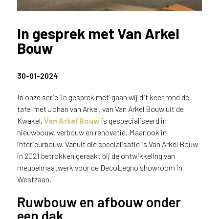
n
?
In gesprek met Van Arkel
V
o
Bouw
o
r
e
30-01-2024
e
n
In onze serie ‘In gesprek met’ gaan wij dit keer rond de
o
tafel met Johan van Arkel, van Van Arkel Bouw uit de
p
Kwakel.
Van Arkel Bouw
is gespecialiseerd in
t
nieuwbouw, verbouw en renovatie. Maar ook in
i
interieurbouw. Vanuit die specialisatie is Van Arkel Bouw
m
in 2021 betrokken geraakt bij de ontwikkeling van
a
meubelmaatwerk voor de DecoLegno showroom in
l
Westzaan.
e
s
Ruwbouw en afbouw onder
e
een dak
r