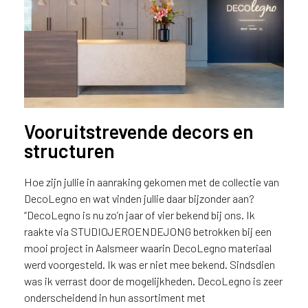
ë
o
f
N
e
d
e
r
Vooruitstrevende decors en
l
structuren
a
n
d
Hoe zijn jullie in aanraking gekomen met de collectie van
?
DecoLegno en wat vinden jullie daar bijzonder aan?
“DecoLegno is nu zo’n jaar of vier bekend bij ons. Ik
raakte via STUDIOJEROENDEJONG betrokken bij een
Receptiebalie met zwevend
mooi project in Aalsmeer waarin DecoLegno materiaal
onderdeel uitgevoerd in FC69
werd voorgesteld. Ik was er niet mee bekend. Sindsdien
Concreta
was ik verrast door de mogelijkheden. DecoLegno is zeer
onderscheidend in hun assortiment met