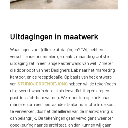
u
i
k
e
n
Uitdagingen in maatwerk
v
a
n
Waar lagen voor jullie de uitdagingen? “Wij hebben
h
verschillende onderdelen gemaakt, maar de grootste
Lange kastenwand uitgevoerd in
e
uitdaging zat in een lange kastenwand van wel 17 meter
linnentextuur B026 Penelope
t
die doorloopt van het Designers Lab naar het marketing
l
kantoor, én de receptiebalie. Op basis van het ontwerp
a
van
STUDIOJEROENDEJONG
hebben wij de tekeningen
n
uitgewerkt waarin details als ledverlichting en grepen
d
posities zichtbaar werden. We moesten op zoek naar
w
manieren om een bestaande staalconstructie in de kast
a
te verwerken, dus het detailleren van de maatvoering is
a
r
dan belangrijk. De tekeningen gaan vervolgens weer ter
j
goedkeuring naar de architect, en dan kunnen wij gaan