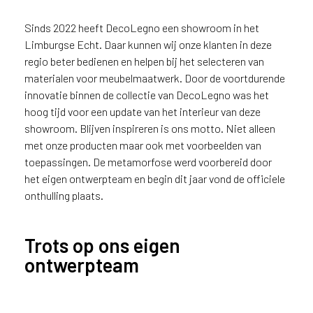
u
i
Sinds 2022 heeft DecoLegno een showroom in het
k
Limburgse Echt. Daar kunnen wij onze klanten in deze
e
regio beter bedienen en helpen bij het selecteren van
n
materialen voor meubelmaatwerk. Door de voortdurende
v
innovatie binnen de collectie van DecoLegno was het
a
hoog tijd voor een update van het interieur van deze
n
showroom. Blijven inspireren is ons motto. Niet alleen
h
met onze producten maar ook met voorbeelden van
e
toepassingen. De metamorfose werd voorbereid door
t
het eigen ontwerpteam en begin dit jaar vond de officiele
l
a
onthulling plaats.
n
d
Trots op ons eigen
w
a
ontwerpteam
a
r
j