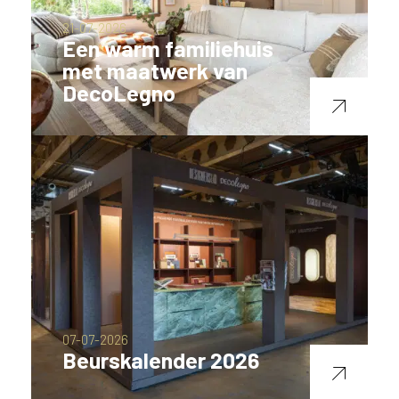
21-07-2026
Een warm familiehuis
met maatwerk van
DecoLegno
07-07-2026
Beurskalender 2026