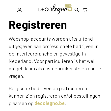
Registreren
Collectie
W
Inspiratie
a
Webshop-accounts worden uitsluitend
a
uitgegeven aan professionele bedrijven in
r
Informatie
m
de interieurbranche en gevestigd in
D
o
Nederland. Voor particulieren is het wel
g
mogelijk om als gastgebruiker stalen aan te
e
Showroom bezoeken
n
vragen.
w
Stalen bestellen
e
Belgische bedrijven en particulieren
j
kunnen zich registreren en/of bestellingen
o
u
plaatsen op
decolegno.be
.
h