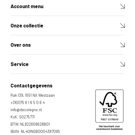
d
Account menu
e
D
e
Onze collectie
c
o
L
Over ons
e
g
n
Service
o
w
e
Contactgegevens
b
Rak 139, 1551 NA Westzaan
s
i
+31(0)75 6 1 6 5 0 6 4
t
info@decolegno.nl
e
KvK: 50275771
t
BTW: NL822658628B01
e
IBAN: NL40INGB0004387095