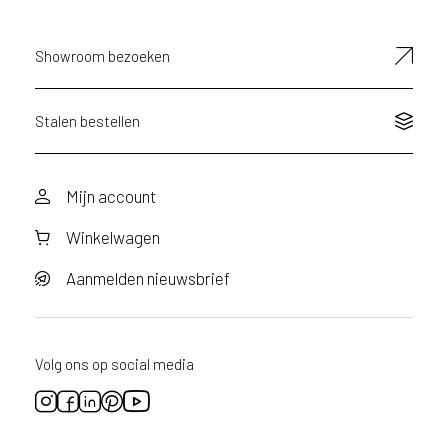
s
e
Showroom bezoeken
r
v
i
Stalen bestellen
c
e
r
a
Mijn account
d
Winkelwagen
e
n
Aanmelden nieuwsbrief
w
i
j
j
Volg ons op social media
e
a
a
n