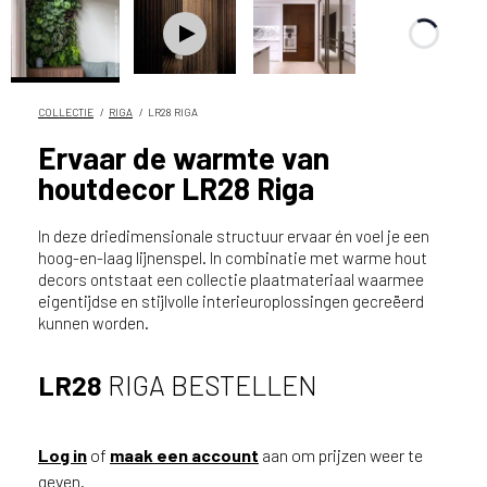
n
?
V
o
o
COLLECTIE
RIGA
LR28 RIGA
r
Ervaar de warmte van
e
houtdecor LR28 Riga
e
n
o
In deze driedimensionale structuur ervaar én voel je een
p
hoog-en-laag lijnenspel. In combinatie met warme hout
decors ontstaat een collectie plaatmateriaal waarmee
t
eigentijdse en stijlvolle interieuroplossingen gecreëerd
i
kunnen worden.
m
a
l
LR28
RIGA BESTELLEN
e
s
e
Log in
of
maak een account
aan om prijzen weer te
r
geven.