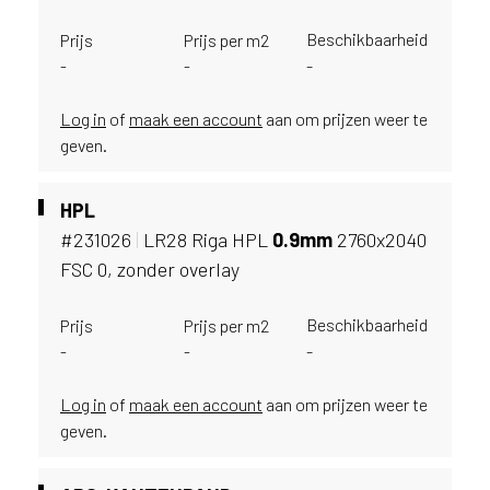
u
Beschikbaarheid
i
Prijs
Prijs per m2
k
-
-
-
e
n
Log in
of
maak een account
aan om prijzen weer te
v
geven.
a
n
h
HPL
e
#231026
|
LR28 Riga HPL
0.
9mm
2760x2040
t
FSC 0, zonder overlay
l
a
Beschikbaarheid
Prijs
Prijs per m2
n
-
-
-
d
w
a
Log in
of
maak een account
aan om prijzen weer te
a
geven.
r
j