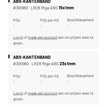
ABS-KANTENBAND
i
j
#301960
|
LR28 Riga ABS
15x1mm
g
e
Beschikbaarheid
Prijs
Prijs per m2
v
-
-
-
e
s
Log in
of
maak een account
aan om prijzen weer te
t
geven.
i
g
d
ABS-KANTENBAND
b
#300960
|
LR28 Riga ABS
23x1mm
e
n
t
Beschikbaarheid
Prijs
Prijs per m2
.
-
-
-
B
e
Log in
of
maak een account
aan om prijzen weer te
l
geven.
g
i