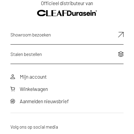
Officieel distributeur van
e
e
n
a
a
Showroom bezoeken
n
v
r
a
Stalen bestellen
a
g
d
Mijn account
o
o
Winkelwagen
r
v
o
Aanmelden nieuwsbrief
o
r
d
i
Volg ons op social media
t