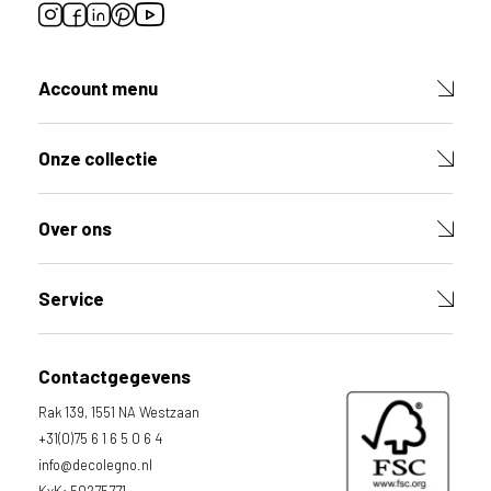
p
r
o
d
Account menu
u
c
t
Onze collectie
V
u
l
Over ons
d
e
v
e
Service
l
d
e
Contactgegevens
n
h
Rak 139, 1551 NA Westzaan
i
e
+31(0)75 6 1 6 5 0 6 4
r
info@decolegno.nl
o
KvK: 50275771