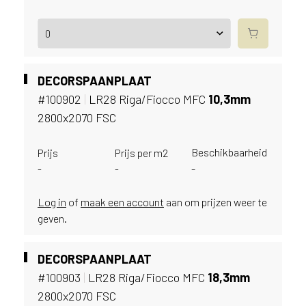
e
c
o
L
e
g
DECORSPAANPLAAT
n
#100902
|
LR28 Riga/Fiocco MFC
10,
3mm
o
2800x2070 FSC
w
e
b
Beschikbaarheid
Prijs
Prijs per m2
s
-
-
-
i
t
Log in
of
maak een account
aan om prijzen weer te
e
geven.
t
e
g
DECORSPAANPLAAT
e
#100903
|
LR28 Riga/Fiocco MFC
18,
3mm
b
2800x2070 FSC
r