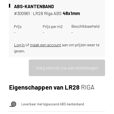
ë
ABS-KANTENBAND
o
#300961
|
LR28 Riga ABS
48x1mm
f
N
Beschikbaarheid
Prijs
Prijs per m2
e
-
-
-
d
e
r
Log in
of
maak een account
aan om prijzen weer te
l
geven.
a
n
d
Voeg selectie toe aan winkelwagen
?
Eigenschappen van LR28
RIGA
Leverbaar met bijpassend ABS-kantenband