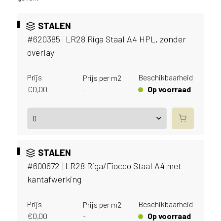
v
i
STALEN
c
e
#620385
|
LR28 Riga Staal A4 HPL, zonder
r
overlay
a
d
Prijs
Beschikbaarheid
Prijs per m2
e
€
0,00
Op voorraad
-
n
w
i
j
j
e
STALEN
a
#600672
|
LR28 Riga/Fiocco Staal A4 met
a
n
kantafwerking
d
e
Prijs
Beschikbaarheid
Prijs per m2
D
€
0,00
Op voorraad
-