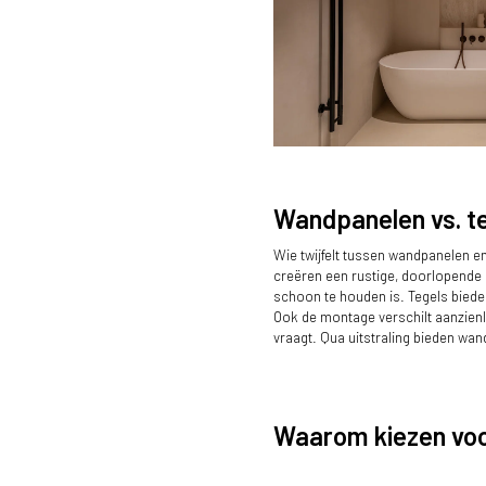
Wandpanelen vs. teg
Wie twijfelt tussen wandpanelen en 
De wandafwerking in houtdecor 
creëren een rustige, doorlopende
schoon te houden is. Tegels biede
Ook de montage verschilt aanzienl
vraagt. Qua uitstraling bieden wan
Waarom kiezen vo