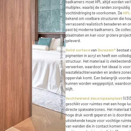
badkamers moet HPL altijd worden verl
multiplex, waarbij de randen zorgvuld
vochtindringing te voorkomen. De
HPL
bekend om voelbare structuren die hou
verrassend realistisch benaderen en om 
past bij moderne badkamers. De collect
plaatmaten en kan voor grotere projec
geleverd.
Solid surface
van
Durasein®
bestaat u
pigmenten in acryl en heeft een volledi
structuur. Het materiaal is vlekbestend
verwerken, waardoor het ideaal is voo
wastafelachterwanden en andere zones 
oppervlak komt. Een belangrijk voordee
kunnen worden weggepolijst, waardoor 
blijft.
Vochtwerend decorspaanplaat
(V313
geschikt voor ruimtes met een hoge luc
directe spatwaterzones. Het materiaal 
hoge druk wordt geperst en is doordren
uitstekende keuze voor vochtige ruimte
van wanden die in contact komen met wa