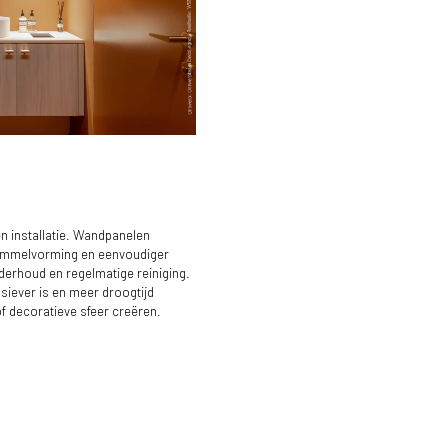
 en installatie. Wandpanelen
ct worden ingezet voor achterwanden
en badkamermeubels.
himmelvorming en eenvoudiger
derhoud en regelmatige reiniging.
siever is en meer droogtijd
of decoratieve sfeer creëren.