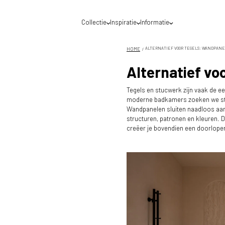
Collectie
Inspiratie
Informatie
Waar mogen we jou helpen?
Voor een optimale service raden wij je aan de
DecoLegno website te gebruiken van het land
HOME
ALTERNATIEF VOOR TEGELS: WANDPAN
waar jij gevestigd bent. België of Nederland?
Alternatief vo
Tegels en stucwerk zijn vaak de e
moderne badkamers zoeken we steed
Wandpanelen sluiten naadloos aan 
structuren, patronen en kleuren. 
creëer je bovendien een doorlop