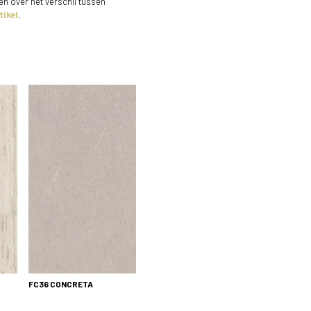
en over het verschil tussen
tikel
.
FC36
CONCRETA