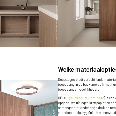
Welke materiaalopties
Het maatwerk in deze badkamer is gereali
r is de mat bruine S076 Sherwood perfect
ekorrelde decor van de DM4002 Gadthena.
DecoLegno biedt verschillende material
toepassing in de badkamer, elk met hu
toepassingsmogelijkheden.
HPL (
High Pressure Laminate
) is een
opgebouwd uit lagen kraftpapier en een
samengeperst onder hoge druk en tempe
vochtbestendig, hygiënisch en eenvoudi