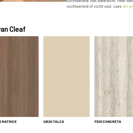
vochtwerend, niet waterdicht. Meer wet
vochtwerend of vocht vast. Lees
dit ar
an Cleaf
 Noce de verbindende schakel tussen slaap-
en badkamergedeelte.
5
MATRICE
UB20
TALCO
FD01
CONCRETA