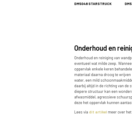
DM5048 STARSTRUCK
DM5
Onderhoud en reini
Onderhoud en reiniging van wandpa
eventueel wat milde zeep. Wanneer
oppervlak enkele keren behandelen
materiaal daarna droog te wrijven
water, een mild schoonmaakmiddel 
daarbij altijd in de richting van 
diepere structuur kan een wonders
afwasmiddel, agressieve schuursp
deze het oppervlak kunnen aantas
Lees via
dit artikel
meer over het