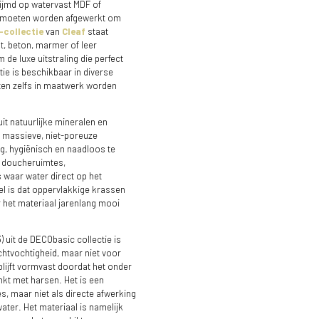
ijmd op watervast MDF of
ig moeten worden afgewerkt om
-collectie
van
Cleaf
staat
t, beton, marmer of leer
de luxe uitstraling die perfect
ie is beschikbaar in diverse
ten zelfs in maatwerk worden
it natuurlijke mineralen en
g massieve, niet-poreuze
ig, hygiënisch en naadloos te
r doucheruimtes,
waar water direct op het
l is dat oppervlakkige krassen
het materiaal jarenlang mooi
) uit de DECObasic collectie is
htvochtigheid, maar niet voor
blijft vormvast doordat het onder
kt met harsen. Het is een
s, maar niet als directe afwerking
ter. Het materiaal is namelijk