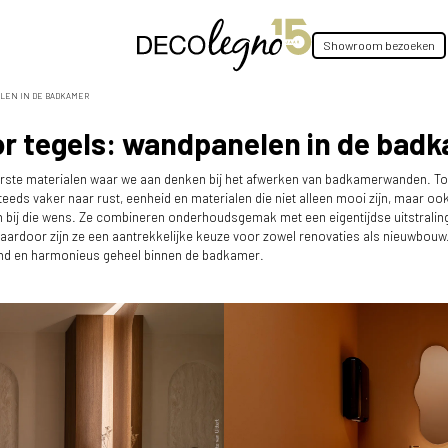
Showroom bezoeken
ELEN IN DE BADKAMER
or tegels: wandpanelen in de bad
erste materialen waar we aan denken bij het afwerken van badkamerwanden. Toc
s vaker naar rust, eenheid en materialen die niet alleen mooi zijn, maar ook 
bij die wens. Ze combineren onderhoudsgemak met een eigentijdse uitstraling en
Daardoor zijn ze een aantrekkelijke keuze voor zowel renovaties als nieuwbouw.
end en harmonieus geheel binnen de badkamer.