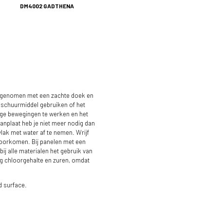
DM4002 GADTHENA
 afgenomen met een zachte doek en
 schuurmiddel gebruiken of het
ige bewegingen te werken en het
anplaat heb je niet meer nodig dan
lak met water af te nemen. Wrijf
 voorkomen. Bij panelen met een
j alle materialen het gebruik van
g chloorgehalte en zuren, omdat
d surface.