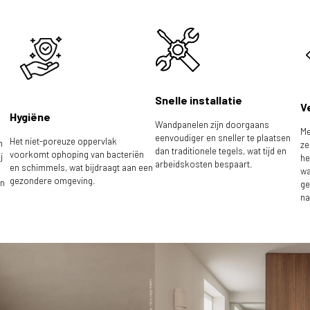
Snelle installatie
V
Hygiëne
Wandpanelen zijn doorgaans
Me
eenvoudiger en sneller te plaatsen
Het niet-poreuze oppervlak
n
ze
dan traditionele tegels, wat tijd en
voorkomt ophoping van bacteriën
j
he
arbeidskosten bespaart.
en schimmels, wat bijdraagt aan een
wa
gezondere omgeving.
en
ge
na