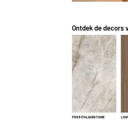
Ontdek de decors v
In deze suite vormt de LS14 Poro
FD53
ITALIANSTONE
LS9