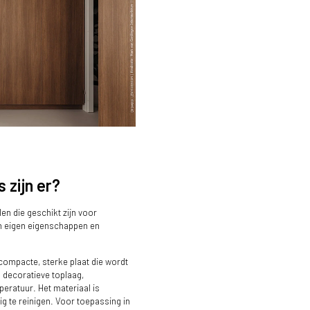
 zijn er?
seerd met de S185 Quercia.
en die geschikt zijn voor
n eigen eigenschappen en
 compacte, sterke plaat die wordt
 decoratieve toplaag,
ratuur. Het materiaal is
g te reinigen. Voor toepassing in