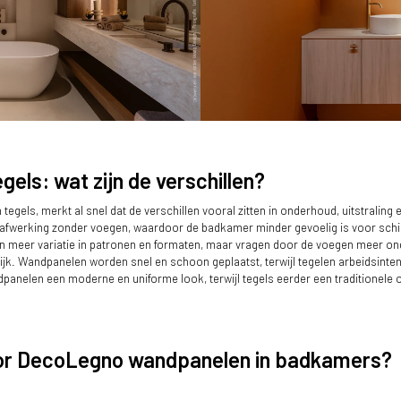
els: wat zijn de verschillen?
tegels, merkt al snel dat de verschillen vooral zitten in onderhoud, uitstraling
S185 Quercia van Cleaf brengt een subtiele
Decoratief plaatmateriaal kan ook perfe
luxe in deze badkamer.
 afwerking zonder voegen, waardoor de badkamer minder gevoelig is voor sc
n meer variatie in patronen en formaten, maar vragen door de voegen meer on
ijk. Wandpanelen worden snel en schoon geplaatst, terwijl tegelen arbeidsinten
dpanelen een moderne en uniforme look, terwijl tegels eerder een traditionele 
or DecoLegno wandpanelen in badkamers?