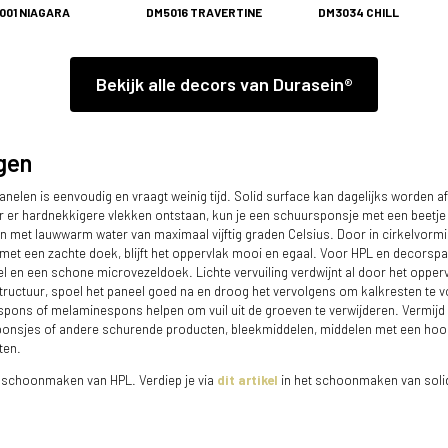
001 NIAGARA
DM5016 TRAVERTINE
DM3034 CHILL
Bekijk alle decors van Durasein®
gen
nelen is eenvoudig en vraagt weinig tijd. Solid surface kan dagelijks worden
 er hardnekkigere vlekken ontstaan, kun je een schuursponsje met een beetje
 met lauwwarm water van maximaal vijftig graden Celsius. Door in cirkelvorm
 met een zachte doek, blijft het oppervlak mooi en egaal. Voor HPL en decorspa
en een schone microvezeldoek. Lichte vervuiling verdwijnt al door het opperv
de structuur, spoel het paneel goed na en droog het vervolgens om kalkresten te
pons of melaminespons helpen om vuil uit de groeven te verwijderen. Vermijd bi
onsjes of andere schurende producten, bleekmiddelen, middelen met een hoo
ten.
 schoonmaken van HPL. Verdiep je via
dit artikel
in het schoonmaken van soli