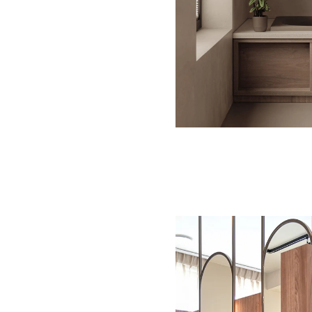
In deze moderne badkame
gecombineerd met het g