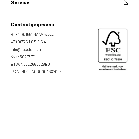
Service
Contactgegevens
Rak 139, 1551 NA Westzaan
+31(0)75 6 1 6 5 0 6 4
info@decolegno.nl
KvK: 50275771
BTW: NL822658628B01
IBAN: NL40INGB0004387095