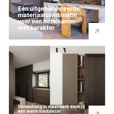
Een uitgebalanceerde
materiaalcombinatie
voor een hotelkamer
met karakter
Samenhang in maatwerk dankzij
één warm houtdecor