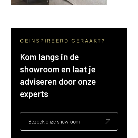
ë
o
f
N
e
d
GEINSPIREERD GERAAKT?
e
r
Kom langs in de
l
showroom en laat je
a
n
adviseren door onze
d
?
experts
Bezoek onze showroom